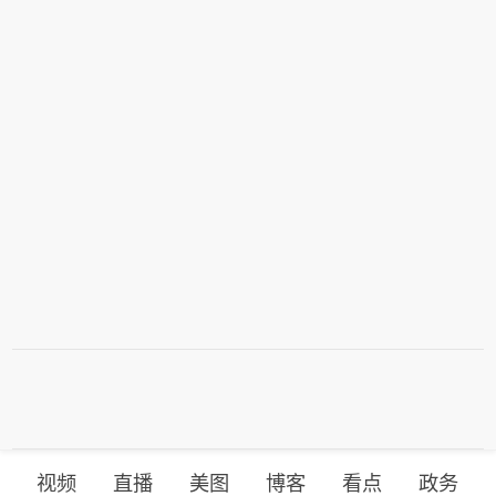
大暴雨。11日、12日单日降水量最大可
达300到400毫米。过程累计降水量：全
省大部100到200毫米，安阳、鹤壁、新
乡、焦作、郑州、许昌北部、平顶山西
部、洛阳南部部分县（市、区）300到5
00毫米，受地形影响，太行山、伏牛山
等区域个别点600毫米以上。最大小时
降水量60到90毫米，个别点100到120
毫米。
视频
直播
美图
博客
看点
政务