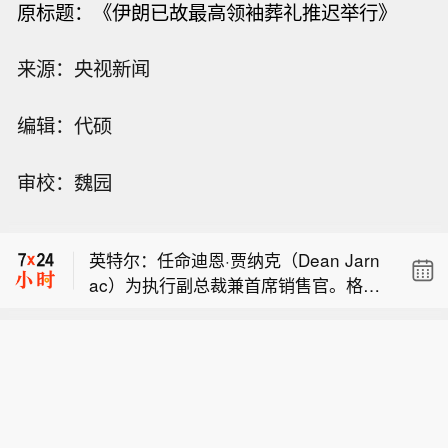
原标题：《
伊朗已故最高领袖葬礼推迟举行
》
来源：央视新闻
编辑：代硕
美国财政部：财政部制裁为伊朗伊斯兰
审校：魏园
革命卫队提供资金、助长非法金融活动
据Axios记者：某斡旋国一名外交官向我
的加密货币交易所。
透露，伊朗谈判代表正等待伊朗最高国
英特尔：任命迪恩·贾纳克（Dean Jarn
家安全委员会就伊朗与阿曼、美国达成
ac）为执行副总裁兼首席销售官。格雷
的协议作出最终批准。该外交官称：“我
美国财政部：财政部制裁为伊朗伊斯兰
格·恩斯特（Greg Ernst）将在任职27年
们预计很快就能拿到这项批准。”
革命卫队提供资金、助长非法金融活动
后离开英特尔。
据Axios记者：某斡旋国一名外交官向我
的加密货币交易所。
透露，伊朗谈判代表正等待伊朗最高国
家安全委员会就伊朗与阿曼、美国达成
的协议作出最终批准。该外交官称：“我