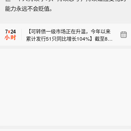
美联储穆萨莱姆： 在能源波动背景下，
能力永远不会贬值。
重点关注核心通胀。
【私募7月调研“钟情”科技：国产算力链
成新共识】科技板块的阶段性调整，并
【可转债一级市场正在升温，今年以来
未降低机构的调研热情。电子、通信、
累计发行51只同比增长104%】截至8月
计算机等科技板块依旧是私募机构重点
美联储穆萨莱姆： 在能源波动背景下，
6日，今年以来累计发行51只可转债，
关注方向。采访发现，私募对调整后的
重点关注核心通胀。
规模合计607亿元，较上年同期分别增
科技板块布局热情仍在，正在产业链内
【私募7月调研“钟情”科技：国产算力链
长104%和51%。与发行端回暖同时发
部“摸排”新的投资机会。其中，国产算
成新共识】科技板块的阶段性调整，并
生的，是存量可转债在加速退出。数据
力链凭借产业趋势、自主可控及长期成
未降低机构的调研热情。电子、通信、
显示，年内已有123只可转债离场，市
长空间等逻辑，有望成为下一阶段私募
计算机等科技板块依旧是私募机构重点
场存续规模较年初减少560亿元。业内
的重点关注方向。 私募排排网数据显
关注方向。采访发现，私募对调整后的
人士认为，再融资政策优化打开了可转
示，7月共有690家私募机构参与A股调
科技板块布局热情仍在，正在产业链内
债发行通道，科技企业资本开支增加、
研，覆盖294只个股，累计调研1578
部“摸排”新的投资机会。其中，国产算
机构配置需求旺盛，则为新券供需两端
次。从行业分布来看，科技制造仍是机
力链凭借产业趋势、自主可控及长期成
提供了支撑。可转债市场由此进入发行
构调研重点。7月私募调研电子行业达
长空间等逻辑，有望成为下一阶段私募
提速、结构调整的新阶段。（上证报）
到610次，占全部调研次数的38.66%；
的重点关注方向。 私募排排网数据显
通信、计算机行业分别获得137次和136