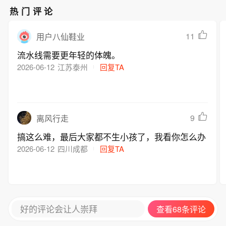
示，7月共有690家私募机构参与A股调
次调研。（上证报）
热门评论
研，覆盖294只个股，累计调研1578
次。从行业分布来看，科技制造仍是机
11
用户八仙鞋业
构调研重点。7月私募调研电子行业达
到610次，占全部调研次数的38.66%；
流水线需要更年轻的体魄。
通信、计算机行业分别获得137次和136
2026-06-12
江苏泰州
回复TA
次调研。（上证报）
9
离风行走
搞这么难，最后大家都不生小孩了，我看你怎么办
2026-06-12
四川成都
回复TA
好的评论会让人崇拜
查看68条评论