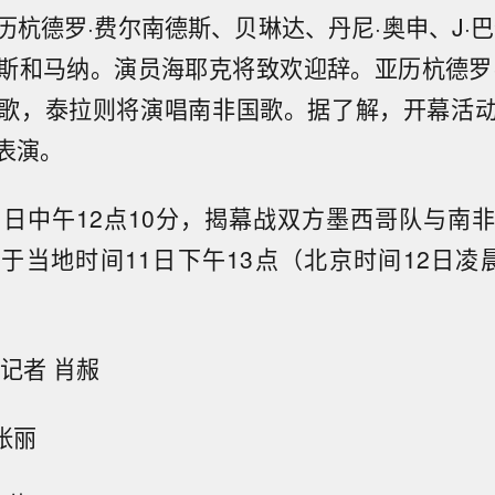
历杭德罗·费尔南德斯、贝琳达、丹尼·奥申、J·巴
斯和马纳。演员海耶克将致欢迎辞。亚历杭德罗
歌，泰拉则将演唱南非国歌。据了解，开幕活
表演。
1日中午12点10分，揭幕战双方墨西哥队与南
于当地时间11日下午13点（北京时间12日凌
记者 肖赧
张丽