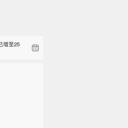
禁令动议
，就美国国
增至25
司于2026
美国哥伦比
告称，公司
执行、实
超过2亿
026年8
禁令动议
通过回购方
院批准公司
，就美国国
61万-10
0H认定的
增至25
司于2026
会审议，存
美国哥伦比
执行、实
026年8
院批准公司
0H认定的