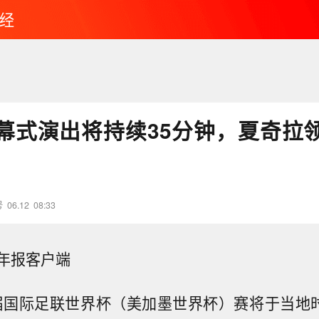
经
幕式演出将持续35分钟，夏奇拉
号
06.12
08:33
年报客户端
23届国际足联世界杯（美加墨世界杯）赛将于当地时