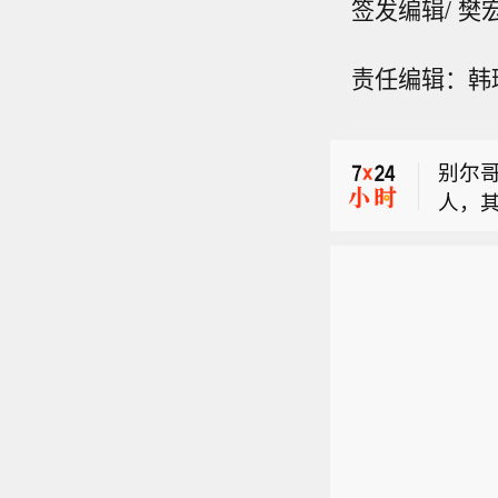
签发编辑/ 樊
责任编辑：韩璐(
【药
作出了
别尔
防部将
人，
年6月
【宁
亚特
拟以
施12
【药
元，回
月7
作出了
案之日
所申请
别尔
防部将
27.
司法
人，
年6月
在未
亚特
施12
月7
所申请