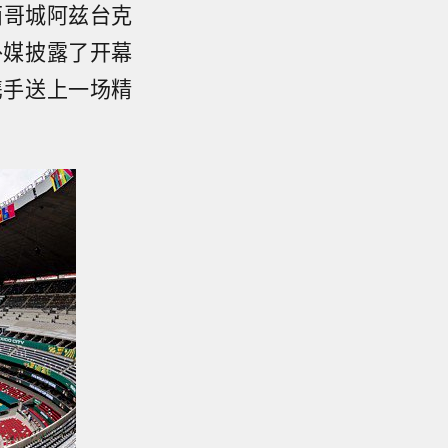
西哥城阿兹台克
外媒披露了开幕
携手送上一场精