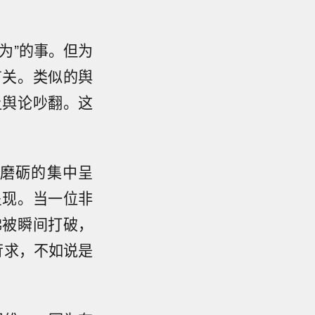
为”的事。但为
有关。类似的舆
让舆论吵翻。这
磨砺的集中呈
呈现。当一位非
佛被瞬间打破，
苛求，不如说是