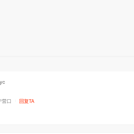
yc
宁营口
回复TA