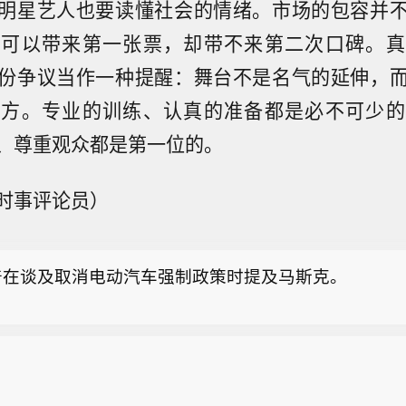
明星艺人也要读懂社会的情绪。市场的包容并
量可以带来第一张票，却带不来第二次口碑。真
份争议当作一种提醒：舞台不是名气的延伸，
地方。专业的训练、认真的准备都是必不可少的
、尊重观众都是第一位的。
普：我们很欣赏埃隆。
时事评论员）
普：我们必须让共和党参议员态度更强硬。
普在谈及取消电动汽车强制政策时提及马斯克。
普：我们很欣赏埃隆。
普：我们必须让共和党参议员态度更强硬。