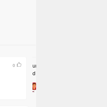
undefine
0
立
d
即
加
入
讨
论