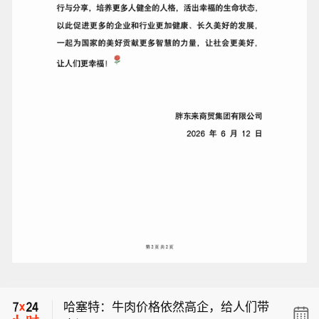
哈塞特：牛肉价格应该很快就会有好消
息传来。
【哈马斯呼吁美国向内塔尼亚胡施压，
促其遵守加沙和平计划路线图】巴勒斯
哈塞特：牛肉价格依然高企，给人们带
坦伊斯兰抵抗运动(哈马斯)一名官员9日