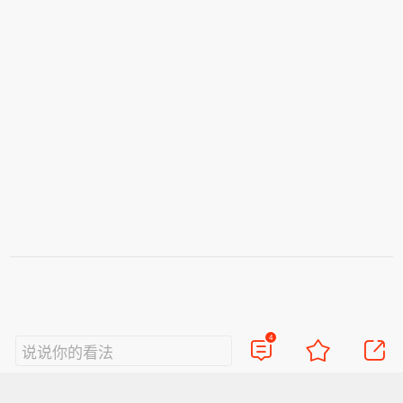
4
说说你的看法
视频
直播
美图
博客
看点
政务
搞笑
八卦
情感
旅游
佛学
众测