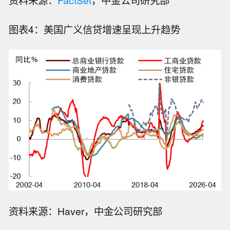
图表4：美国广义信贷增速呈现上升趋势
【黎巴嫩方面称以军部队重返黎南部一
资料来源：Haver，中金公司研究部
处“试点区域”】黎巴嫩方面8日称，一支
SpaceX：猎鹰9号火箭于加利福尼亚发
以色列军队于当天凌晨重新进入了此前