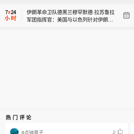
射24颗星链卫星。
作为其撤军“试点区域”之一的西扎乌塔
伊朗革命卫队德黑兰穆罕默德·拉苏鲁拉
尔镇，并在镇广场附近建起了一座新的
军团指挥官：美国与以色列针对伊朗的
土墙。当地居民表示，这是以军方面违
【黎巴嫩方面称以军部队重返黎南部一
图谋“彻底失败”。
反此前美、黎、以三方签订的框架协议
处“试点区域”】黎巴嫩方面8日称，一支
的又一例证。7月14日，为落实黎以双
SpaceX：猎鹰9号火箭于加利福尼亚发
以色列军队于当天凌晨重新进入了此前
方在美国斡旋下达成的框架协议，黎以
射24颗星链卫星。
作为其撤军“试点区域”之一的西扎乌塔
双方确定在黎南部设置“试点区域”。根
尔镇，并在镇广场附近建起了一座新的
据协议，以军将从“试点区域”撤出，黎
土墙。当地居民表示，这是以军方面违
军队从以军部队手中接管相关地区。
反此前美、黎、以三方签订的框架协议
的又一例证。7月14日，为落实黎以双
方在美国斡旋下达成的框架协议，黎以
双方确定在黎南部设置“试点区域”。根
据协议，以军将从“试点区域”撤出，黎
军队从以军部队手中接管相关地区。
热门评论
2
8点钟男子