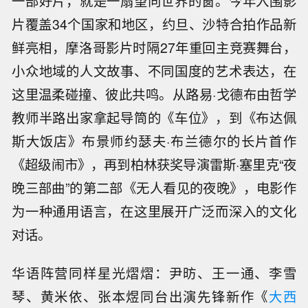
一部好片，就是一扇望向世界的窗。今年入围影
片覆盖34个国家和地区，约旦、沙特合拍作品新
鲜亮相，摩洛哥影片时隔27年重回主竞赛舞台，
小众地域的人文故事、不同国度的艺术表达，在
这里温柔碰撞、彼此共鸣。从路易·戈德布由哲学
教师半路出家拿起导筒的《车位》，到《布达佩
斯大饭店》布景师约瑟夫·布兰德尔的长片首作
《超级闹市》，再到柏林获奖导演雷斯·塞里克“夜
晚三部曲”的第二部《无人看见的夜晚》，电影作
为一种通用语言，在这里展开广泛而深入的文化
对话。
华语阵营同样星光熠熠：尹昉、王一通、李雪
琴、黄米依、张本煜同台出演先锋新作《
大西