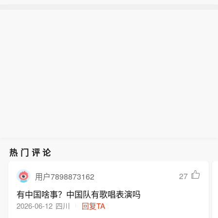
俄国防部表示，防空系统在一天内击落
围市场联动共同驱动的资金面修正，而
了970架乌军无人机和10枚制导航空炸
非产业趋势证伪，再从市场波动、股价
【东吴证券：大盘底部蓄势，新一轮行
弹。
位置、拥挤度、融资四个维度观察当前
情将徐徐展开】东吴证券研报表示，在
市场的状态。当前市场已经进入降波筑
经历了7月的风格调整后，短期A股风格
底的阶段，而接下来8月的业绩期将是
的再平衡，本质上是内生交易拥挤与外
关键的变奏点，AI主线有望再度走强。
围市场联动共同驱动的资金面修正，而
此外，其他景气线索也值得关注：创新
非产业趋势证伪，再从市场波动、股价
药/CXO，业绩、政策等多因素共振，景
位置、拥挤度、融资四个维度观察当前
气持续上修；电力设备，电网、电源等
市场的状态。当前市场已经进入降波筑
环节具备出海优势；有色金属，降息预
底的阶段，而接下来8月的业绩期将是
期再度升温，金、铜价格修复。
关键的变奏点，AI主线有望再度走强。
此外，其他景气线索也值得关注：创新
热门评论
药/CXO，业绩、政策等多因素共振，景
气持续上修；电力设备，电网、电源等
27
用户7898873162
环节具备出海优势；有色金属，降息预
有中国啥事？中国队有歌唱表演吗
期再度升温，金、铜价格修复。
2026-06-12
四川
回复TA