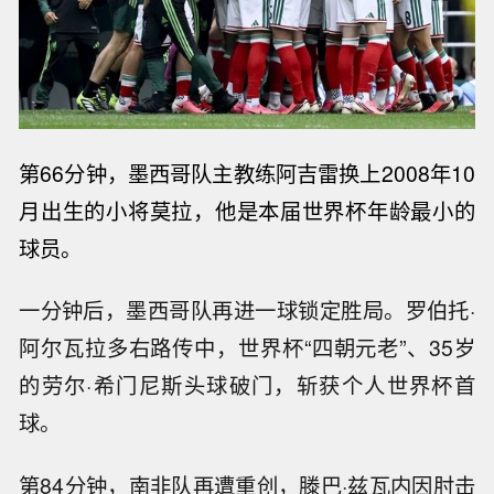
第66分钟，墨西哥队主教练阿吉雷换上2008年10
月出生的小将莫拉，他是
本届世界杯年龄最小的
球员。
一分钟后，墨西哥队再进一球锁定胜局。罗伯托·
阿尔瓦拉多右路传中，世界杯“四朝元老”、35岁
的劳尔·希门尼斯头球破门，斩获个人世界杯首
球。
第84分钟，南非队再遭重创，滕巴·兹瓦内因肘击