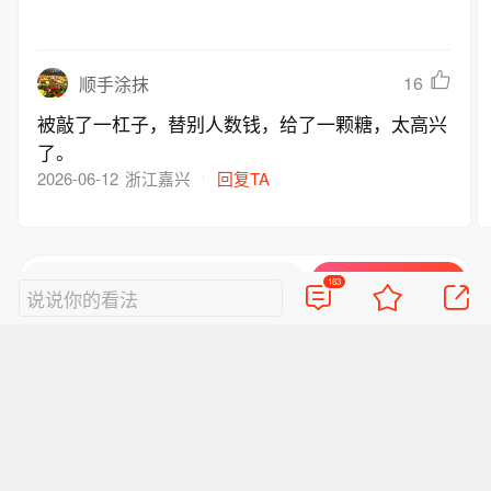
16
顺手涂抹
被敲了一杠子，替别人数钱，给了一颗糖，太高兴
了。
2026-06-12
浙江嘉兴
回复TA
好的评论会让人崇拜
查看163条评论
163
说说你的看法