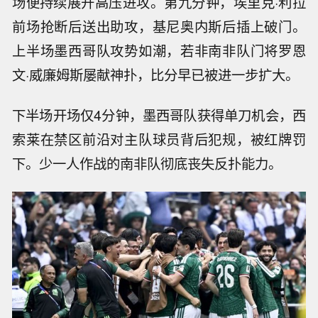
场便持续展开高压进攻。第九分钟，埃里克·利拉
前场抢断后送出助攻，基尼奥内斯后插上破门。
上半场墨西哥队攻势如潮，若非南非队门将罗恩
文·威廉姆斯屡献神扑，比分早已被进一步扩大。
下半场开场仅4分钟，墨西哥队获得单刀机会，西
索莱在禁区前沿对主队球员背后犯规，被红牌罚
下。少一人作战的南非队彻底丧失反扑能力。