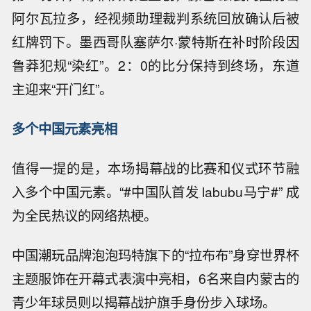
阿尔瓦拉多，经视频助理裁判系统回放确认后被
红牌罚下。墨西哥队塞萨尔·蒙特斯在补时阶段因
鲁莽犯规“染红”。2：0的比分保持到终场，东道
主迎来“开门红”。
多个中国元素亮相
值得一提的是，本场揭幕战的比赛和仪式环节融
入多个中国元素。“#中国队首发 labubu马宁#” 成
为全民热议的网络热梗。
中国潮玩品牌泡泡玛特旗下的“拉布布”身穿世界杯
主题服饰在开幕式表演中亮相，6名来自内蒙古的
青少年球员则以揭幕战护旗手身份步入球场。