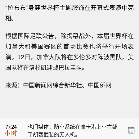
“拉布布”身穿世界杯主题服饰在开幕式表演中亮
相。
根据国际足联公告，除揭幕战外，本届世界杯在
加拿大和美国赛区的首场比赛也将举行开场表
演。12日，加拿大队将在多伦多对阵波黑队，美
国队将在洛杉矶迎战巴拉圭队。
来源：中国新闻网综合新华社、中国侨网
俄国防部表示，防空系统在一天内击落
了970架乌军无人机和10枚制导航空炸
【东吴证券：大盘底部蓄势，新一轮行
弹。
情将徐徐展开】东吴证券研报表示，在
也门媒体：防空系统在摩卡港上空拦截
经历了7月的风格调整后，短期A股风格
了胡塞武装的无人机。
的再平衡，本质上是内生交易拥挤与外