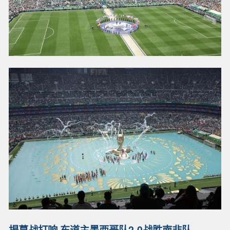
揭幕战打响 东道主墨西哥队2-0战胜南非队