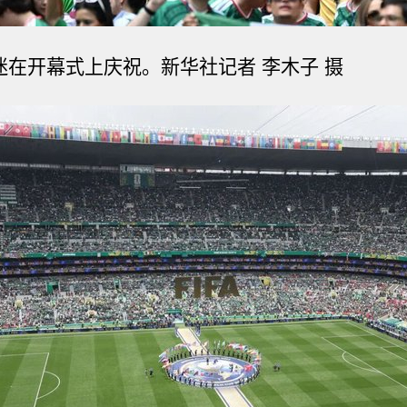
球迷在开幕式上庆祝。
新华社记者 李木子 摄