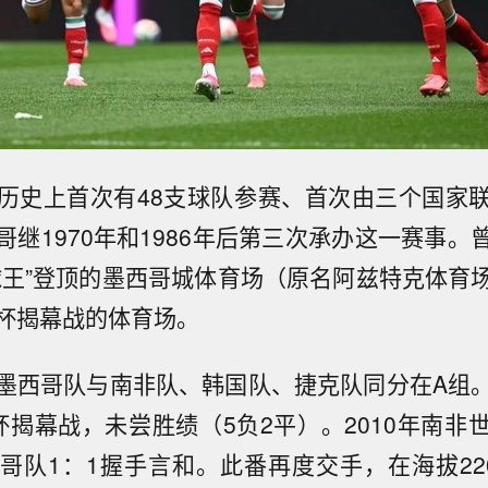
历史上首次有48支球队参赛、首次由三个国家
哥继1970年和1986年后第三次承办这一赛事。
球王”登顶的墨西哥城体育场（原名阿兹特克体育
杯揭幕战的体育场。
墨西哥队与南非队、韩国队、捷克队同分在A组
杯揭幕战，未尝胜绩（5负2平）。2010年南非
哥队1：1握手言和。此番再度交手，在海拔22