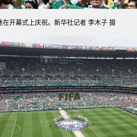
球迷在开幕式上庆祝。
新华社记者 李木子 摄