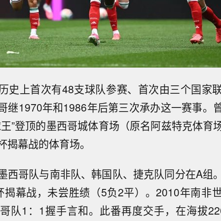
历史上首次有48支球队参赛、首次由三个国家
哥继1970年和1986年后第三次承办这一赛事。
球王”登顶的墨西哥城体育场（原名阿兹特克体育
杯揭幕战的体育场。
墨西哥队与南非队、韩国队、捷克队同分在A组
杯揭幕战，未尝胜绩（5负2平）。2010年南非
哥队1：1握手言和。此番再度交手，在海拔22