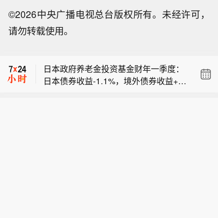
©2026中央广播电视总台版权所有。未经许可，
【空客7月完成67架飞机交付，年内累
请勿转载使用。
计交付418架】空中客车8月7日发布数
【韩国另类交易平台Nextrade将暂时禁
据显示，公司7月共向39家客户交付67
止在当日价格上下限的订单】根据声
架飞机，截至今年目前，空客累计完成
日本政府养老金投资基金财年一季度：
明，韩国Nextrade将从8月12日起暂时
418架飞机交付。
日本债券收益‑1.1%，境外债券收益+3.
禁止在当日涨停价和跌停价的订单，以
【空客7月完成67架飞机交付，年内累
1%。
防价格失真。在9月14日引入静态波动
计交付418架】空中客车8月7日发布数
率中断机制前，该临时措施将持续有
【韩国另类交易平台Nextrade将暂时禁
据显示，公司7月共向39家客户交付67
效。Nextrade表示，部分股票曾在其盘
止在当日价格上下限的订单】根据声
架飞机，截至今年目前，空客累计完成
前交易时段出现以涨停价或跌停价成交
明，韩国Nextrade将从8月12日起暂时
418架飞机交付。
的情况，比如SK海力士的股票，市场担
禁止在当日涨停价和跌停价的订单，以
忧即使成交量很小，也可能导致价格失
防价格失真。在9月14日引入静态波动
真。
率中断机制前，该临时措施将持续有
效。Nextrade表示，部分股票曾在其盘
前交易时段出现以涨停价或跌停价成交
的情况，比如SK海力士的股票，市场担