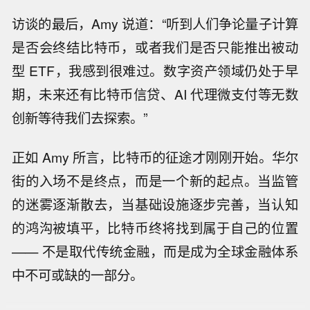
访谈的最后，Amy 说道：“听到人们争论量子计算
是否会终结比特币，或者我们是否只能推出被动
型 ETF，我感到很难过。数字资产领域仍处于早
期，未来还有比特币信贷、AI 代理微支付等无数
创新等待我们去探索。”
正如 Amy 所言，比特币的征途才刚刚开始。华尔
街的入场不是终点，而是一个新的起点。当监管
的迷雾逐渐散去，当基础设施逐步完善，当认知
的鸿沟被填平，比特币终将找到属于自己的位置
—— 不是取代传统金融，而是成为全球金融体系
【陕西柞水泥石流灾害致3人遇难】今
中不可或缺的一部分。
天（8月8日）13时40分，陕西商洛柞水
【乌称基辅等地遭袭 已有多人死伤】乌
县泥石流灾害造成的2名失联人员中，