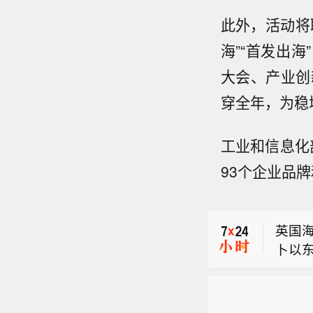
此外，活动将
海”“首发出
大会、产业创
穿全年，为稳
工业和信息化
【河
93个企业品
局、
英国
豚”影
造成
（市
英国
壤偏
卜以
东部
【河
米有
局、
英国
豚”影