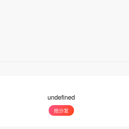
影响。
、区）有暴雨、大暴雨，其他县（市、区）中到大雨，
湿地块叠加，全省大部存在农田渍涝风险，其中，豫北
大部及豫南局部风险高，降水过程同时伴有7～8级阵风
倒伏风险，需加强防范。（央视新闻）
undefined
抢沙发