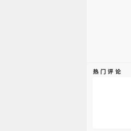
造成
（市
壤偏
东部
米有
热门评论