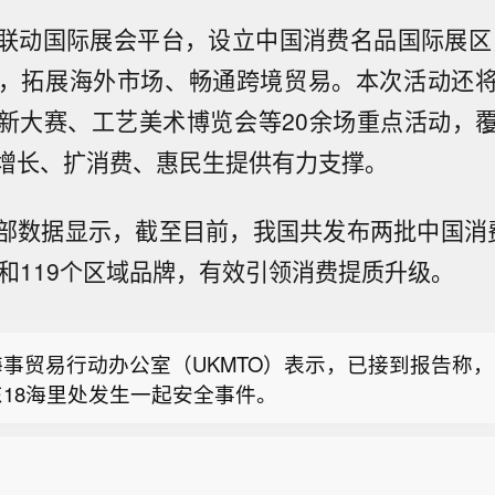
联动国际展会平台，设立中国消费名品国际展区
海”，拓展海外市场、畅通跨境贸易。本次活动还
新大赛、工艺美术博览会等20余场重点活动，
增长、扩消费、惠民生提供有力支撑。
部数据显示，截至目前，我国共发布两批中国消
南发布农田渍涝灾害风险预警】今天（8月8日），河南
牌和119个区域品牌，有效引领消费提质升级。
河南省农业农村厅联合发布农田渍涝灾害风险预警：受台
海上贸易行动办公室（UKMTO）表示，船员已报平安
响，预计8月10日至13日，河南东南部、中东部和北部
影响。
、区）有暴雨、大暴雨，其他县（市、区）中到大雨，
海事贸易行动办公室（UKMTO）表示，已接到报告称
湿地块叠加，全省大部存在农田渍涝风险，其中，豫北
东18海里处发生一起安全事件。
大部及豫南局部风险高，降水过程同时伴有7～8级阵风
南发布农田渍涝灾害风险预警】今天（8月8日），河南
倒伏风险，需加强防范。（央视新闻）
河南省农业农村厅联合发布农田渍涝灾害风险预警：受台
海上贸易行动办公室（UKMTO）表示，船员已报平安
响，预计8月10日至13日，河南东南部、中东部和北部