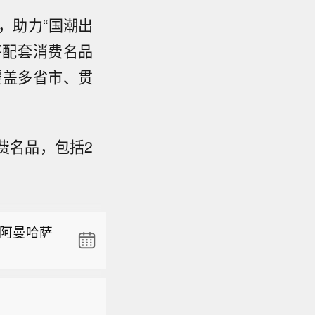
，助力“国潮出
将配套消费名品
覆盖多省市、贯
费名品，包括2
省气象
风“白海
，未对环境
部分县
与前期土
，阿曼哈萨
东部、中
，局地玉
省气象
风“白海
，未对环境
部分县