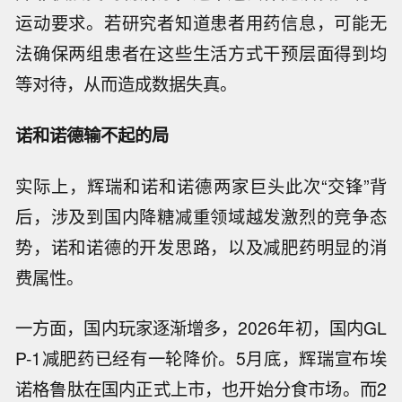
好，想就此在申报批准时把优效性写进药品说明
书，监管肯定是不会批准的。真想证明优效性还
得做严格的三期对照研究。”肖申说。
肖申还向界面新闻提到，对于减肥药而言，开放
标签确实容易影响结果。因为这类试验中，患者
并非仅接受药物治疗，通常还会伴随饮食控制、
运动要求。若研究者知道患者用药信息，可能无
法确保两组患者在这些生活方式干预层面得到均
等对待，从而造成数据失真。
诺和诺德输不起的局
实际上，辉瑞和诺和诺德两家巨头此次“交锋”背
后，涉及到国内降糖减重领域越发激烈的竞争态