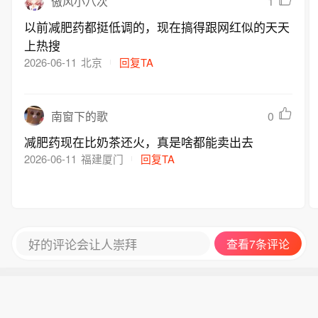
元。以词元新型生产要素布局为抓手，
洪水；受上游来水影响，黑龙江干流抚
的词元分发与消费基础设施，培育50个
未进行矿石装运及破碎等生产作业，已
深化算电协同与硬件优化，推动全区算
远江段将超警，松花江干流及支流呼兰
以上智能体研发协作平台。繁荣多层
要求企业尽快办理环评审批手续。 (上
力规模突破10万P，高标准建成4个万卡
河、黑龙江干流同江至勤得利江段将维
次、多领域应用生态，培育壮大OPC新
海证券报)
级词元工厂，度电词元产出提升至当前
持超警。8月7日8时至8月8日8时，河北
型个体经济集群，吸引超5000家OPC实
6倍以上。畅通词元产业全链条要素循
西南部、山西东部部分地区发生山洪灾
体集聚发展。
环，全面建成体系化、标准化、市场化
害的可能性大（橙色预警）。水利部今
的词元分发与消费基础设施，培育50个
天8时发布橙色山洪灾害气象预警，提
热门评论
以上智能体研发协作平台。繁荣多层
醒暴雨洪水影响地区社会公众注意防
次、多领域应用生态，培育壮大OPC新
范。
1
傲风小八次
型个体经济集群，吸引超5000家OPC实
以前减肥药都挺低调的，现在搞得跟网红似的天天
体集聚发展。
上热搜
2026-06-11
北京
回复TA
0
南窗下的歌
减肥药现在比奶茶还火，真是啥都能卖出去
2026-06-11
福建厦门
回复TA