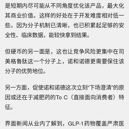
mg高剂量针剂，以及司美格鲁肽和胰淀素类似物
的复方制剂CagriSema。
肖申向界面新闻分析，这或与两家公司在GLP-1
领域不同的身位和策略有关。长期看司美格鲁肽
大概率会被后来者超越，因而诺和诺德的思路或
是短期内尽可能从不同角度优化该产品，最大化
其商业价值。这样的好处在于开发难度相对低一
些。因为分子机制已清晰，也已积累起足够的安
全性、临床数据，能较快拿到结果。
但硬币的另一面是，这也让竞争风险更集中在司
美格鲁肽这一个分子上，诺和诺德更需要保住该