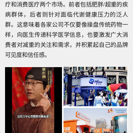
分子的优势地位。
另一方面，促使诺和诺德这次立刻“下场澄清”的原
因或还在于减肥药的To C（直接面向消费者）特
征。
界面新闻从业内了解到，GLP-1药物覆盖严肃医
疗和消费医疗两个市场。前者包括肥胖/超重的疾
病群体，后者则针对面临代谢健康压力的泛人
群。这意味着各家公司不仅要像操盘传统药物一
样，向医生传递科学医学信息，也要激发广大消
费者对减重的关注和需求，并积累起自己的品牌
可见度和信任感。