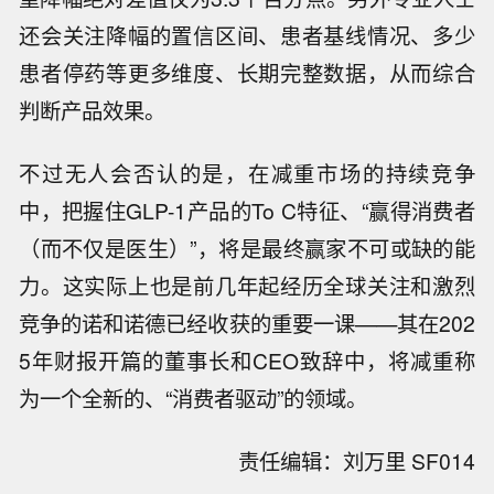
计算、被更突出传播、与人们更熟知的司美格鲁
肽相比较的“减重效果提升35%”无疑更加吸睛。
对此肖申向界面新闻提到，这一数据处理更多出
于商业价值考量，而非临床价值，“是给大众看
的”。实际上前述中期分析中，12.8%和9.5%的体
重降幅绝对差值仅为3.3个百分点。另外专业人士
还会关注降幅的置信区间、患者基线情况、多少
患者停药等更多维度、长期完整数据，从而综合
判断产品效果。
不过无人会否认的是，在减重市场的持续竞争
中，把握住GLP-1产品的To C特征、“赢得消费者
（而不仅是医生）”，将是最终赢家不可或缺的能