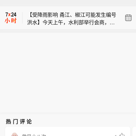
力。这实际上也是前几年起经历全球关注和激烈
竞争的诺和诺德已经收获的重要一课——其在202
5年财报开篇的董事长和CEO致辞中，将减重称
为一个全新的、“消费者驱动”的领域。
【北京亦庄发布全市首个词元经济政
责任编辑：刘万里 SF014
策】近日，北京经济技术开发区发布
【宜春官方：宁德时代锂矿处于停产检
《北京经济技术开发区关于支持词元驱
修状态】针对市场高度关注的宁德时代
动智能经济高质量发展的若干措施（试
【受降雨影响 甬江、椒江可能发生编号
宜春枧下窝锂矿复产传闻，宜春市宜丰
行）》（下称“词元十条”）。目标到203
洪水】今天上午，水利部举行会商，分
县生态环境局今日正式回应称：现场检
0年，智能经济产业规模突破4000亿
【北京亦庄发布全市首个词元经济政
析研判全国的防汛形势。截至今天9
查时，该企业处于停产检修状态，现场
元。以词元新型生产要素布局为抓手，
策】近日，北京经济技术开发区发布
时，黑龙江、内蒙古、河北、陕西、云
未进行矿石装运及破碎等生产作业，已
深化算电协同与硬件优化，推动全区算
【宜春官方：宁德时代锂矿处于停产检
《北京经济技术开发区关于支持词元驱
南等地13条河流仍维持超警。8月7日至
要求企业尽快办理环评审批手续。 (上
力规模突破10万P，高标准建成4个万卡
修状态】针对市场高度关注的宁德时代
动智能经济高质量发展的若干措施（试
9日，受降雨影响，甬江、椒江可能发
海证券报)
级词元工厂，度电词元产出提升至当前
宜春枧下窝锂矿复产传闻，宜春市宜丰
行）》（下称“词元十条”）。目标到203
生编号洪水，暴雨区内部分中小河流及
6倍以上。畅通词元产业全链条要素循
县生态环境局今日正式回应称：现场检
0年，智能经济产业规模突破4000亿
太湖周边河网区部分站点可能发生超警
环，全面建成体系化、标准化、市场化
查时，该企业处于停产检修状态，现场