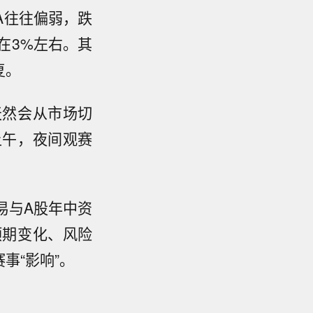
A往往偏弱，跌
在3%左右。其
复。
天然会从市场切
上午，夜间观赛
易与A股年中资
预期变化、风险
事“影响”。