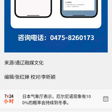
来源/通辽融媒文化
【日本电价在假期来临前降至7月以来
编辑/张红婵 校对/李昕颖
最低水平】受天气预报气温转凉、周二
【航天电器：子公司苏州华旃高速模组
法定假日及本月晚些时候暑期假期带来
及液冷互连产品处于小批量供货阶段】
用电需求回落影响，日本现货电力价格
日本气象厅表示，厄尔尼诺现象有10
航天电器(002025)8月10日在互动平台
跌至7月初以来最低水平。日本电力交
0%的概率会持续到冬季。
表示，目前航天电器子公司苏州华旃的
易所数据显示，该国次日期全国电力价
【日本电价在假期来临前降至7月以来
高速模组及液冷互连产品处于小批量供
格周一环比下跌41%，报11.37日元/千