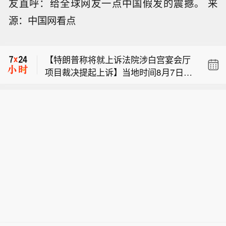
友直呼：给全球网友一点中国假发的震撼。 来
【美联邦航空局发布适航指令 要求检查
源：中国网看点
部分波音客机】美国联邦航空局当地时
美国参议院以 86 票赞成、11 票反对通
间8月6日发布适航指令，适用于三个型
过全面对俄能源制裁法案，该法案将递
号的波音客机，估计影响471架在美国
【特朗普称将就上诉法院涉白宫宴会厅
交众议院审议。
注册的飞机。美国联邦航空局表示，此
项目裁决提起上诉】当地时间8月7日，
前收到报告称，部分客机机身出现裂
【美联邦航空局发布适航指令 要求检查
美国总统特朗普在社交平台“真实社交”
纹，相关问题可能对飞机结构完整性产
部分波音客机】美国联邦航空局当地时
发文称，将立即就联邦上诉法院阻止白
生不利影响。指令要求对这些飞机进行
美国参议院以 86 票赞成、11 票反对通
间8月6日发布适航指令，适用于三个型
宫宴会厅项目的裁决向美国最高法院提
检查。该指令将于9月10日生效。（央
过全面对俄能源制裁法案，该法案将递
号的波音客机，估计影响471架在美国
出上诉，并称该裁决“出于政治动机且违
视新闻）
交众议院审议。
注册的飞机。美国联邦航空局表示，此
法”。特朗普援引联邦上诉法院法官内奥
前收到报告称，部分客机机身出现裂
米·拉奥的反对意见称，原告美国国家历
纹，相关问题可能对飞机结构完整性产
史保护信托基金会不具备阻止白宫施工
生不利影响。指令要求对这些飞机进行
的诉讼资格，地区法院无权介入该项
检查。该指令将于9月10日生效。（央
目，且政府在国家安全方面的利益应得
视新闻）
到优先考虑。特朗普称，该项目不仅包
括宴会厅，还包括防空洞、医院及医疗
设施、机密军事设施、防导弹钢结构、