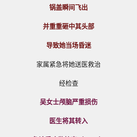
锅盖瞬间飞出
并重重砸中其头部
导致她当场昏迷
家属紧急将她送医救治
经检查
吴女士颅脑严重损伤
医生将其转入