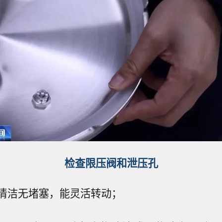
检查限压阀和泄压孔
清洁无堵塞，能灵活转动；