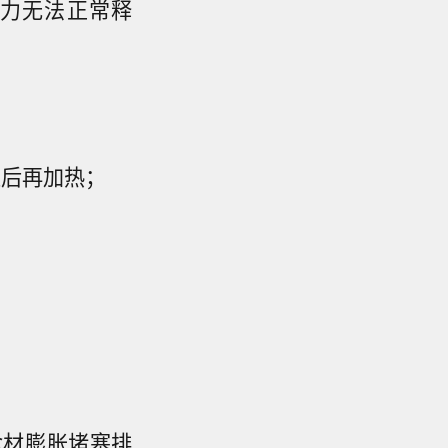
力无法正常释
位后再加热；
食材膨胀堵塞排