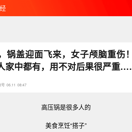
经
，锅盖迎面飞来，女子颅脑重伤
人家中都有，用不对后果很严重…
账号
06.11
08:47
高压锅是很多人的
美食
烹饪“搭子”