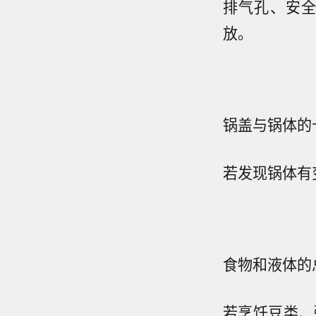
排气孔、安
放。
锅盖与锅体的
若发现锅体有
食物和液体的
若烹饪豆类、