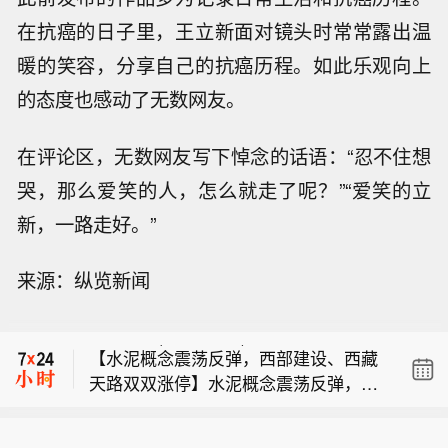
在抗癌的日子里，王立新面对镜头时常常露出温
暖的笑容，分享自己的抗癌历程。如此乐观向上
的态度也感动了无数网友。
在评论区，无数网友写下悼念的话语：“忍不住想
哭，那么爱笑的人，怎么就走了呢？”“爱笑的立
新，一路走好。”
【煤炭开采加工板块短线拉升，昊华能
来源：纵览新闻
源涨停】煤炭开采加工板块短线拉升，
【港股保险股走弱 友邦保险跌超8%】
昊华能源涨停，兖矿能源、平煤股份、
友邦保险(01299.HK)跌8.30%，中国人
淮北矿业、新集能源、大有能源等纷纷
【水泥概念震荡反弹，西部建设、西藏
寿(02628.HK)跌1.98%，中国平安(023
走高。
天路双双涨停】水泥概念震荡反弹，西
18.HK)跌1.72%。
【煤炭开采加工板块短线拉升，昊华能
部建设、西藏天路双双涨停，宁夏建
源涨停】煤炭开采加工板块短线拉升，
材、华新建材、苏博特、天山股份、天