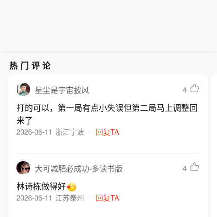
本周公布的数据显示，6月实际工资同
净值家庭置换需求及外地资产配置客群
比增长1.6%，实现连续第六个月上涨。
入场增加，推动南山、福田核心区域高
端物业成交持续升温，价格稳步抬升。
另据深圳贝壳研究院的监测，今年前7
个月深圳二手房成交42323套，与去年
同期相比增长5.4%，创下近６年同期新
热门评论
高。不过，记者采访发现，在以刚需为
主的二手房片区，“以价换量”仍是市场
4
星尘是宇宙披风
的主流。
打的可以，第一局有点小失误但第二局马上调整回
来了
2026-06-11
浙江宁波
回复TA
4
大可减肥必成功-多读书版
林诗栋做得好
2026-06-11
江苏泰州
回复TA