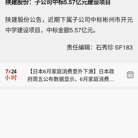
陕建股份：子公司中标5.57亿元建设项目
陕建股份公告，近期下属子公司中标彬州市开元
【日本6月家庭消费意外下滑】日本政
中学建设项目，中标金额5.57亿元。
府周五公布数据显示，6月家庭消费同
日本政府官员谈及6月家庭支出情况：
比意外走低，连续第七个月出现下降。
责任编辑：石秀珍 SF183
台风、低温天气及降雨量增加导致饮
日本总务省数据显示，家庭消费支出同
【深圳二手豪宅成交回暖】今年以来，
料、外出就餐支出下降。
比下降3.3%，市场预期中值为增长
深圳豪宅市场热度持续攀升。除了多个
1%。经季节调整后，家庭消费环比下降
【日本6月家庭消费意外下滑】日本政
豪宅新房项目持续热销，二手房市场上
6.4%，而市场预估为下降3.1%。该指
府周五公布数据显示，6月家庭消费同
的豪宅成交也明显回暖。深圳贝壳研究
标将成为日本央行考量最早于9月是否
日本政府官员谈及6月家庭支出情况：
比意外走低，连续第七个月出现下降。
院监测显示，7月总价1500万元以上二
加息的重要参考依据。日本厚生劳动省
台风、低温天气及降雨量增加导致饮
日本总务省数据显示，家庭消费支出同
手豪宅签约量同比增长11%，达到近6
本周公布的数据显示，6月实际工资同
料、外出就餐支出下降。
比下降3.3%，市场预期中值为增长
年来的峰值。与此同时，总价千万级二
比增长1.6%，实现连续第六个月上涨。
1%。经季节调整后，家庭消费环比下降
手房成交均价为101504元/平方米，环
6.4%，而市场预估为下降3.1%。该指
比上涨5.7%，同比上涨8.4%。深圳贝
标将成为日本央行考量最早于9月是否
壳研究院院长肖小平指出，深圳楼市“4·
加息的重要参考依据。日本厚生劳动省
29新政”降低核心区购房门槛后，本地高