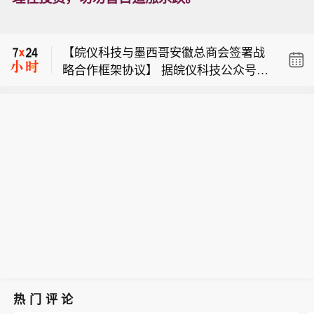
CSA集团北美认证】据道通科技消息，
越南VN指数开盘小幅变动，报1768.06
近日，国际标准制定与认证机构CSA集
点。
团向道通科技正式颁发北美认证系列证
【皖仪科技与墨西哥安徽总商会签署战
书。道通旗下智慧能源业务（道通能源/
略合作框架协议】 据皖仪科技公众号消
Autel Energy）新一代直流快充解决方
【道通科技智慧能源直流充电系统通过
息，2026年8月7日，墨西哥库埃纳瓦卡
案成功通过北美相关安全标准认证，标
CSA集团北美认证】据道通科技消息，
市市长何塞·乌里奥斯特吉一行到访皖仪
志着该系列产品已满足美国及加拿大市
越南VN指数开盘小幅变动，报1768.06
近日，国际标准制定与认证机构CSA集
科技，墨西哥江苏总商会会长赵准、安
场安全合规要求。
点。
团向道通科技正式颁发北美认证系列证
徽总商会会长刘志中一行陪同考察。当
书。道通旗下智慧能源业务（道通能源/
日，皖仪科技与墨西哥安徽总商会正式
Autel Energy）新一代直流快充解决方
签署战略合作框架协议，双方将在高端
案成功通过北美相关安全标准认证，标
科学仪器海外市场拓展、本土化服务体
志着该系列产品已满足美国及加拿大市
系建设及跨境资源对接等领域建立长效
场安全合规要求。
合作机制。
热门评论