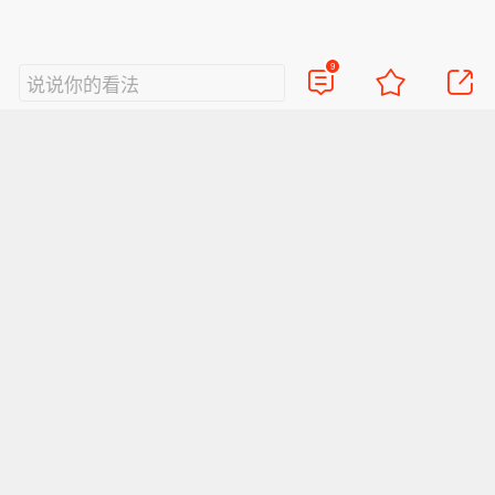
9
说说你的看法
视频
直播
美图
博客
看点
政务
搞笑
八卦
情感
旅游
佛学
众测
首页
导航
反馈
登录
Sina.cn(京ICP证000007)
2026-08-09 16:32