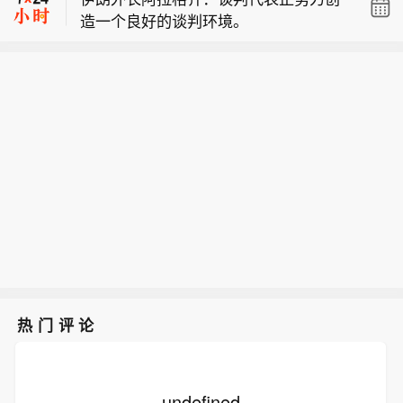
作。当然，这并不意味着霍尔木兹海峡
造一个良好的谈判环境。
峡航道进行磋商，目前已进入最后阶
将被打开。这一协议有可能达成，但海
伊朗外长阿拉格齐：我们正与阿曼就霍
段。他同时强调，即使双方就航道调整
峡是否开放仍然取决于多个条件。
尔木兹海峡新航道的划定进行谈判，目
达成协议，也不意味着霍尔木兹海峡重
【伊朗外长强调霍尔木兹海峡未重新开
前正处于最后阶段。旧航线将被新航线
新开放，海峡重新开放仍需满足一系列
放】当地时间9日，伊朗外长阿拉格齐
取代。相关专家正在对各条航线开展工
条件。阿拉格齐称，目前，双方讨论以
表示，伊朗正与阿曼就调整霍尔木兹海
作。当然，这并不意味着霍尔木兹海峡
新航道取代原有航道，相关专家正在开
峡航道进行磋商，目前已进入最后阶
将被打开。这一协议有可能达成，但海
展技术工作。（央视新闻）
段。他同时强调，即使双方就航道调整
峡是否开放仍然取决于多个条件。
达成协议，也不意味着霍尔木兹海峡重
新开放，海峡重新开放仍需满足一系列
条件。阿拉格齐称，目前，双方讨论以
新航道取代原有航道，相关专家正在开
展技术工作。（央视新闻）
热门评论
undefined