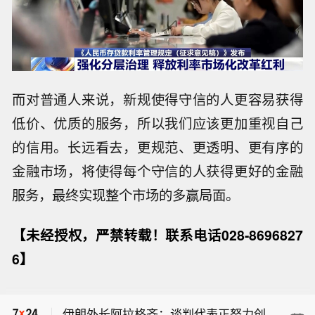
而对普通人来说，新规使得守信的人更容易获得
低价、优质的服务，所以我们应该更加重视自己
的信用。长远看去，更规范、更透明、更有序的
金融市场，将使得每个守信的人获得更好的金融
服务，最终实现整个市场的多赢局面。
【未经授权，严禁转载！联系电话028-8696827
伊朗外长阿拉格齐：我们正与阿曼就霍
6】
尔木兹海峡新航道的划定进行谈判，目
【伊朗外长强调霍尔木兹海峡未重新开
前正处于最后阶段。旧航线将被新航线
放】当地时间9日，伊朗外长阿拉格齐
取代。相关专家正在对各条航线开展工
伊朗外长阿拉格齐：谈判代表正努力创
表示，伊朗正与阿曼就调整霍尔木兹海