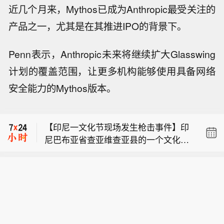
近几个月来，Mythos已成为Anthropic最受关注的
产品之一，尤其是在其推进IPO的背景下。
Penn表示，Anthropic未来将继续扩大Glasswing
计划的覆盖范围，让更多机构能够使用具备网络
市场消息：TalkTalk接近就出售网络业
安全能力的Mythos版本。
务展开独家谈判。
市场消息：俄罗斯克拉斯诺达尔边疆区
伊利斯基炼油厂火灾已被扑灭。
【印尼一文化节现场发生枪击事件】印
尼巴布亚省查亚维查亚县的一个文化节
市场消息：TalkTalk接近就出售网络业
现场今天（8月8日）传出枪声，现场观
务展开独家谈判。
众一度惊慌逃散。当地警方证实发生了
市场消息：俄罗斯克拉斯诺达尔边疆区
枪击事件，目前正在调查具体经过。截
伊利斯基炼油厂火灾已被扑灭。
至目前，警方尚未公布人员伤亡、枪手
身份及作案原因。（CCTV国际时讯）