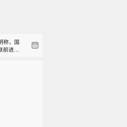
明称，国
联前进计
量子科技股
方案，声明
记，拟首次
联理事会和
报告显
同方式处
4.10%
存在失
明称，国
个会员协会
联前进计
部沟通，
方案，声明
成立一家
联理事会和
少数股权。
同方式处
存在失