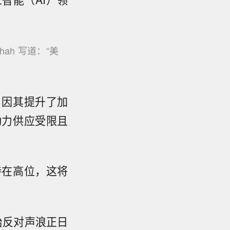
ah 写道：“美
，因其提升了加
动力供应受限且
。
持在高位，这将
治反对声浪正日