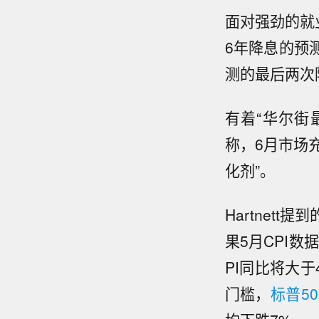
面对强劲的就
6年降息的预
测的最后两次降
有着“华尔街
称，6月市场
化剂”。
Hartnet
果5月CPI数
PI同比将大于
门槛，
标普5