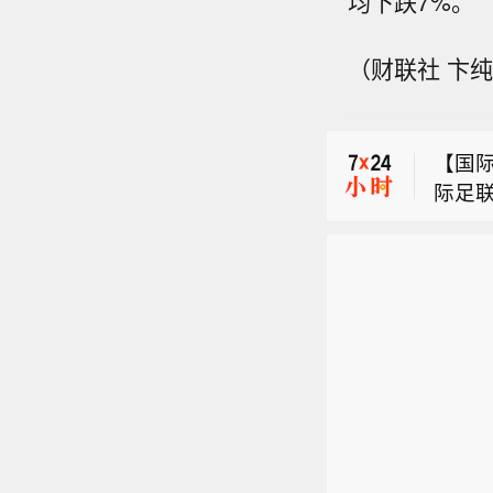
均下跌7%。
（财联社 卞
现货铂
【国
际足
【图
划（
份有限
承认
现货铂
公开
会员
示，该
理”
【国
的股
误。
际足
致歉
划（
防止
承认
价值
会员
（央
理”