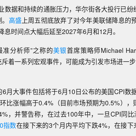
业数据和持续的通胀压力，华尔街各大投行已纷纷
测。
高盛
上周五彻底放弃了对今年美联储降息的
息时间点大幅后延至2027年6月和12月。
最准分析师”之称的
美银
首席策略师Michael Ha
充斥着一系列宏观事件，可能成为引发市场进一步
t提到的6月大事件包括将于6月10日公布的美国CPI
据环比涨幅高于0.4%（目前市场预期为0.5%）
4%，并警告称，在过去100年中，一旦CPI同
00指数
在接下来的3个月内平均下跌4%，在接下