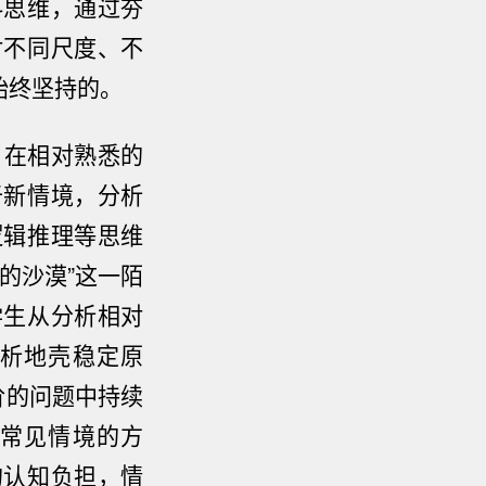
科思维，通过夯
对不同尺度、不
始终坚持的。
，在相对熟悉的
于新情境，分析
逻辑推理等思维
的沙漠”这一陌
学生从分析相对
析地壳稳定原
阶的问题中持续
常见情境的方
的认知负担，情