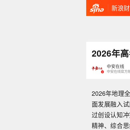
新浪财
2026
中安在线
中安在线官方
2026年地
面发展融入试
过创设认知冲
精神、综合思