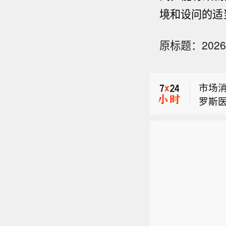
市场
境和设问的适
罗斯
美国
原标题：20
美国
市场
罗斯