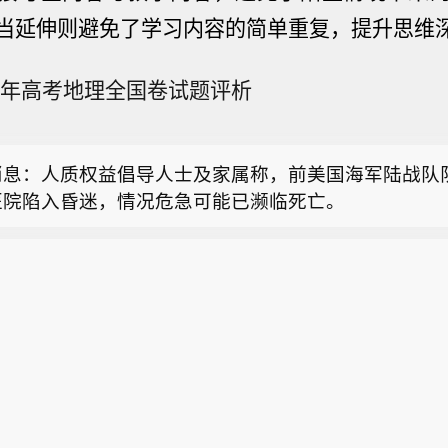
消息：人质权益倡导人士及家属称，前美国海军陆战队
当延伸则避免了学习内容的简单重复，提升思维
医院陷入昏迷，情况危急可能已濒临死亡。
参议员： 麦康奈尔：将继续与幕僚对接参议院相关事务
26年高考地理全国卷试题评析
参议员麦康奈尔：我将继续在家休养。
消息：人质权益倡导人士及家属称，前美国海军陆战队
医院陷入昏迷，情况危急可能已濒临死亡。