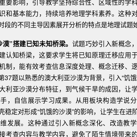
重要影响，引导教学坚持综合性、区域性的学
识和基本能力，持续培养地理学科素养。这种
时段的不同主导因素展开分析的特点是地理试题
沙漠”搭建已知未知桥梁。
试题巧妙引入新概念
建认知桥梁，这要求学生将已知原理迁移应用
机制，能有效考查信息深度处理、概念迁移、
第37题以熟悉的澳大利亚沙漠为背景，引入“饥饿
大利亚沙漠分布特征，到气候干旱的成因，让
入手，自信展示学习成果。从用板块构造学说分
壳稳定对形成“饥饿的沙漠”的影响，让学生在进
思维发展。这种通过引入新概念深化、改造教学
参议员麦康奈尔：我将继续在家休养。
接考查内容与教学内容，避免了陌生情境带来