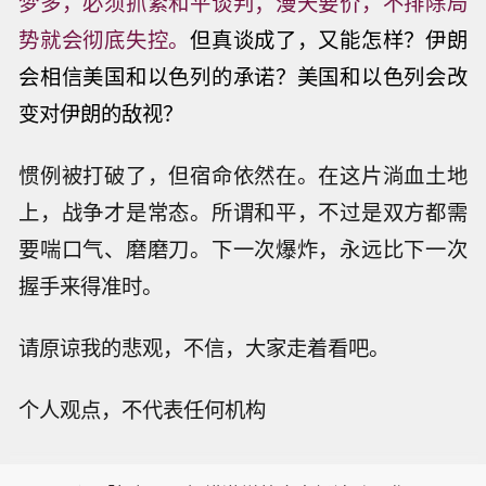
梦多，必须抓紧和平谈判；漫天要价，不排除局
势就会彻底失控。
但真谈成了，又能怎样？伊朗
会相信美国和以色列的承诺？美国和以色列会改
变对伊朗的敌视？
惯例被打破了，但宿命依然在。在这片淌血土地
上，战争才是常态。所谓和平，不过是双方都需
要喘口气、磨磨刀。下一次爆炸，永远比下一次
握手来得准时。
请原谅我的悲观，不信，大家走着看吧。
【法国卢瓦尔河水位低 地方政府考虑限
个人观点，不代表任何机构
制取水】受持续高温干旱天气影响，法
【塞浦路斯有望2028年为欧洲供气】塞
国卢瓦尔河水位下降严重，一些地方政
浦路斯能源部长迈克尔·达米亚诺斯日前
府正考虑限制从卢瓦尔河取水饮用。 法