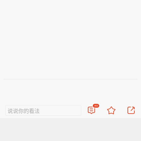
959
说说你的看法
视频
直播
美图
博客
看点
政务
搞笑
八卦
情感
旅游
佛学
众测