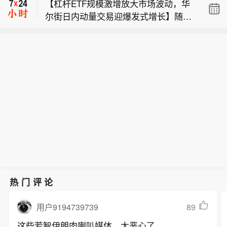
【杠杆ETF规模激增放大市场波动，华
接受美国媒体采访时说，塞浦路斯有望
国商业调频电视台9日报道，在大西洋
尔街日内动量交易迎爆发式增长】随着
最早于2028年3月起向欧洲供应东地中
岸卢瓦尔省卢瓦尔奥桑斯，卢瓦尔河水
【法国卢瓦尔河水位低 地方政府考虑限
杠杆ETF资产规模的爆炸式增长，其每
海地区出产的天然气。达米亚诺斯告诉
位比2月时低了8到9米。卢瓦尔奥桑斯
制取水】受持续高温干旱天气影响，法
日机械性再平衡机制正显著放大市场波
美联社，乌克兰危机和中东战事令全球
市长让-保罗·于埃表示，如果干旱情况
【塞浦路斯有望2028年为欧洲供气】塞
国卢瓦尔河水位下降严重，一些地方政
动，进而为华尔街日内动量交易策略创
能源市场动荡，促使欧洲国家推动能源
持续得不到改善，该市将限制居民从卢
浦路斯能源部长迈克尔·达米亚诺斯日前
府正考虑限制从卢瓦尔河取水饮用。 法
造了新的获利途径。当前，半导体等科
来源多元化，而东地中海地区的海上气
瓦尔河取水饮用。（新华社）
接受美国媒体采访时说，塞浦路斯有望
国商业调频电视台9日报道，在大西洋
技板块已成为此类短期趋势交易的核心
田正逐渐进入它们的视野，成为替代供
最早于2028年3月起向欧洲供应东地中
岸卢瓦尔省卢瓦尔奥桑斯，卢瓦尔河水
领域。杠杆ETF的运作机制决定了其具
应渠道。（新华社）
海地区出产的天然气。达米亚诺斯告诉
位比2月时低了8到9米。卢瓦尔奥桑斯
有天然的顺周期特征。为维持既定杠杆
美联社，乌克兰危机和中东战事令全球
市长让-保罗·于埃表示，如果干旱情况
倍数，此类基金在市场上涨时必须追加
能源市场动荡，促使欧洲国家推动能源
持续得不到改善，该市将限制居民从卢
买入，下跌时则被迫卖出。在此背景
来源多元化，而东地中海地区的海上气
瓦尔河取水饮用。（新华社）
下，专注于高波动资产的日内动量策略
田正逐渐进入它们的视野，成为替代供
迎来了显著增长。数据显示，自2024年
应渠道。（新华社）
以来，针对半导体行业的日内动量有效
策略数量增长逾两倍。这类策略通过严
热门评论
格的量化规则在价格大幅波动时捕捉短
期趋势，其风险调整后收益远超美股整
89
用户9194739739
体指数表现。摩根大通策略师指出，当
这些若智伊朗肉喇叭媒体，太恶心了