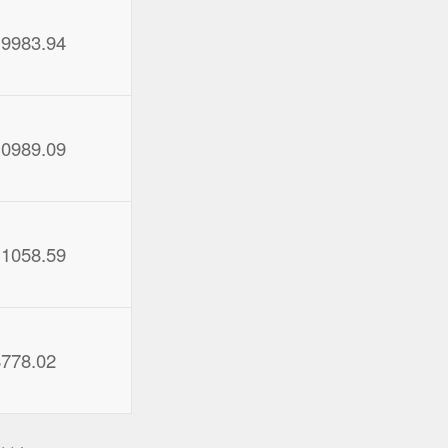
19983.94
10989.09
11058.59
8778.02