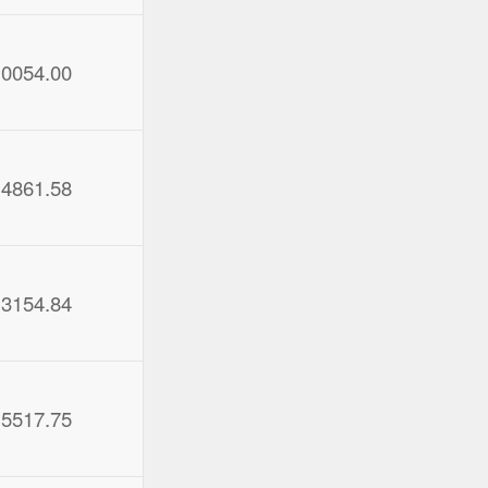
10054.00
14861.58
13154.84
15517.75