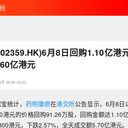
经
02359.HK)6月8日回购1.10亿
.60亿港元
账号
06.08
20:53
据宝统计，
药明康德
在
港交所
公告显示，6月8日以每
800港元的价格回购91.26万股，回购金额达1.1
.300港元，下跌2.57%，全天成交额5.70亿港元。