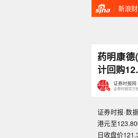
新浪财
药明康德(
计回购12
证券时报网
证券时报官方
证券时报·数
港元至123.
日收盘价121