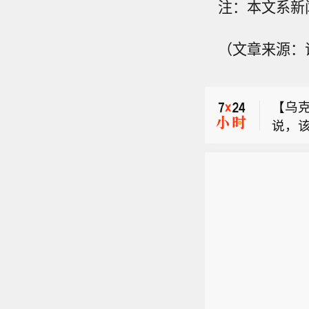
注：本文系新
【德国
（文章来源：
8点，
美国命
初步收
5亿美
【乌
说，
【德国
乌克
8点，
兰石
美国命
初步收
油气
5亿美