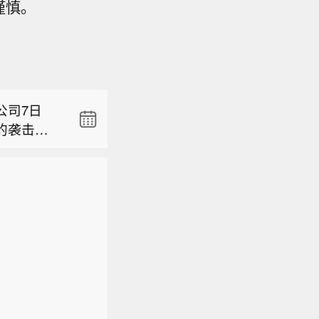
谨慎。
6368.4
意大利股指
人面临超过3.
4%。
公司7日
的袭击。
6368.4
击了乌克
意大利股指
设备受损、
人面临超过3.
4%。