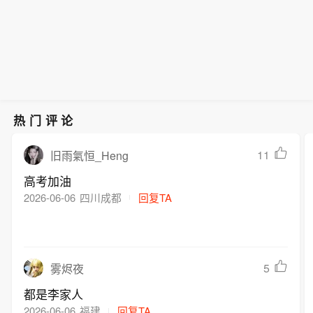
以来，针对半导体行业的日内动量有效
国东部萨克森-安哈尔特州的德国航空航
有天然的顺周期特征。为维持既定杠杆
策略数量增长逾两倍。这类策略通过严
天中心试验机场，将于本月18日成立。
倍数，此类基金在市场上涨时必须追加
格的量化规则在价格大幅波动时捕捉短
多布林特表示，该机构将致力于开发和
买入，下跌时则被迫卖出。在此背景
期趋势，其风险调整后收益远超美股整
测试无人机防范技术，整合相关科研人
下，专注于高波动资产的日内动量策略
体指数表现。摩根大通策略师指出，当
员，根据安全部门要求进行技术创新，
迎来了显著增长。数据显示，自2024年
前市场的高波动性特征令人回想起1998
加强无人机安全研究。（新华社）
以来，针对半导体行业的日内动量有效
年技术革命时期，为日内动量策略提供
策略数量增长逾两倍。这类策略通过严
热门评论
了极佳的交易环境。
格的量化规则在价格大幅波动时捕捉短
期趋势，其风险调整后收益远超美股整
11
旧雨氣恒_Heng
体指数表现。摩根大通策略师指出，当
高考加油
前市场的高波动性特征令人回想起1998
2026-06-06
四川成都
回复TA
年技术革命时期，为日内动量策略提供
了极佳的交易环境。
5
雾烬夜
都是李家人
2026-06-06
福建
回复TA