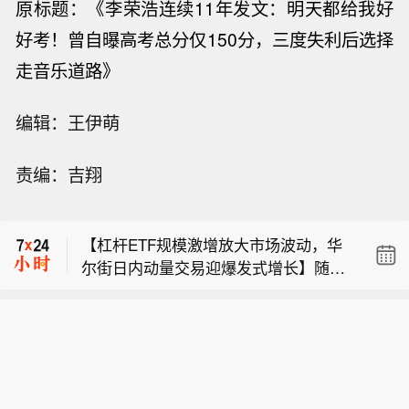
原标题：《
李荣浩连续11年发文：明天都给我好
好考！曾自曝高考总分仅150分，三度失利后选择
走音乐道路
》
【杠杆ETF规模激增放大市场波动，华
编辑：王伊萌
尔街日内动量交易迎爆发式增长】随着
【无人机威胁增多 德国新建机构研究应
杠杆ETF资产规模的爆炸式增长，其每
责编：吉翔
对】德国莱比锡机场发现搭载爆炸物的
日机械性再平衡机制正显著放大市场波
【塞浦路斯有望2028年为欧洲供气】塞
无人机后，内政部长亚历山大·多布林特
动，进而为华尔街日内动量交易策略创
浦路斯能源部长迈克尔·达米亚诺斯日前
宣布该国将新建一所无人机安全研究机
造了新的获利途径。当前，半导体等科
【杠杆ETF规模激增放大市场波动，华
接受美国媒体采访时说，塞浦路斯有望
构，以应对这类威胁。据德国《星期日
技板块已成为此类短期趋势交易的核心
尔街日内动量交易迎爆发式增长】随着
最早于2028年3月起向欧洲供应东地中
图片报》9日报道，这一新机构位于德
领域。杠杆ETF的运作机制决定了其具
【无人机威胁增多 德国新建机构研究应
杠杆ETF资产规模的爆炸式增长，其每
海地区出产的天然气。达米亚诺斯告诉
国东部萨克森-安哈尔特州的德国航空航
有天然的顺周期特征。为维持既定杠杆
对】德国莱比锡机场发现搭载爆炸物的
日机械性再平衡机制正显著放大市场波
美联社，乌克兰危机和中东战事令全球
天中心试验机场，将于本月18日成立。
倍数，此类基金在市场上涨时必须追加
无人机后，内政部长亚历山大·多布林特
动，进而为华尔街日内动量交易策略创
能源市场动荡，促使欧洲国家推动能源
多布林特表示，该机构将致力于开发和
买入，下跌时则被迫卖出。在此背景
宣布该国将新建一所无人机安全研究机
造了新的获利途径。当前，半导体等科
来源多元化，而东地中海地区的海上气
测试无人机防范技术，整合相关科研人
下，专注于高波动资产的日内动量策略
构，以应对这类威胁。据德国《星期日
技板块已成为此类短期趋势交易的核心
田正逐渐进入它们的视野，成为替代供
员，根据安全部门要求进行技术创新，
迎来了显著增长。数据显示，自2024年
图片报》9日报道，这一新机构位于德
领域。杠杆ETF的运作机制决定了其具
应渠道。（新华社）
加强无人机安全研究。（新华社）