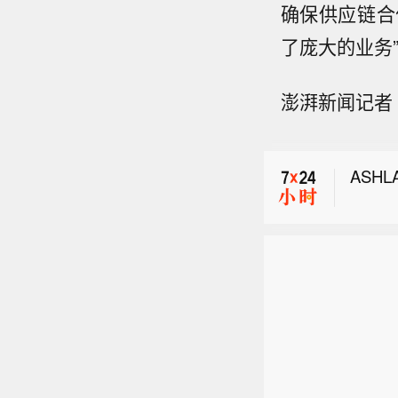
确保供应链合
ASH
了庞大的业务
【纳斯
澎湃新闻记者
涨11
SIL
8%。
术制
ASH
【纳斯
涨11
8%。