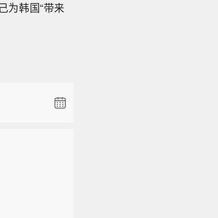
己为韩国“带来
。
，再鼎医药
能源涨8.7
本土电池技
。
，再鼎医药
能源涨8.7