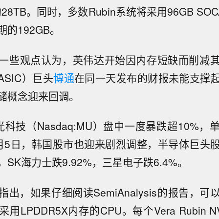
约28TB。同时，多数Rubin系统将采用96GB SO
的192GB。
一些观点认为，英伟达开始因内存短缺而削减
ASIC）巨头
博通
在同一天发布的财报未能支撑
储概念迎来回调。
科技（Nasdaq:MU）盘中一度暴跌超10%
月5日，韩国股市也迎来剧烈调整，半导体巨头
SK海力士跌9.92%，三星电子跌6.4%。
出，如果仔细阅读SemiAnalysis的报告，
LPDDR5X内存的CPU。每个Vera Rubin 