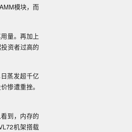
CAMM模块，而
其用量。再加上
起投资者过高的
，单日蒸发超千亿
股价惨遭重挫。
可以看到，内存的
NVL72机架搭载