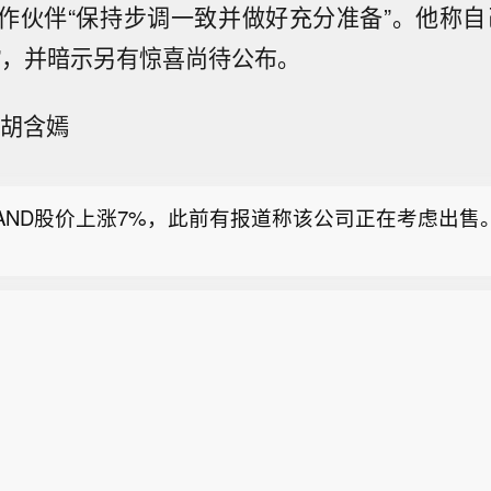
作伙伴“保持步调一致并做好充分准备”。他称自
LAND股价上涨7%，此前有报道称该公司正在考虑出售
”，并暗示另有惊喜尚待公布。
达克中国金龙指数收涨0.82%】中进医疗涨11.98%
 胡含嫣
.78%，嘉楠科技涨10.55%，中比能源涨9.11%，大全新
A获美国国防部提供14亿美元有条件贷款承诺，以加快
造进程。
LAND股价上涨7%，此前有报道称该公司正在考虑出售
达克中国金龙指数收涨0.82%】中进医疗涨11.98%
.78%，嘉楠科技涨10.55%，中比能源涨9.11%，大全新