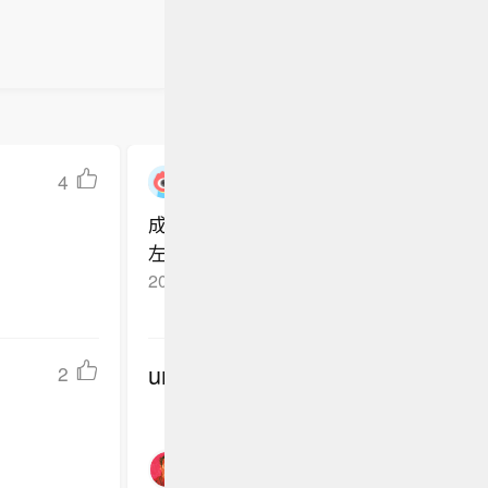
4
jiangsuqiutao
成本太高，下游全部在亏损，脱离市场完
左手倒右手玩套路为了上市收割，这是做
2026-06-06
江苏南通
回复TA
undefined
2