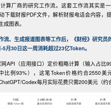
云
计算
厂商的研究工作流。这套工作流
其实是一
动下载财报PDF文件
，
解析财报电话会内容
，
生成图表。
作流、生成报道图表等工作后，《财经》研究员的Ch
日-5月30日这一周消
耗
超过
2
3
亿Token
。
I官网API（应用接口）定价粗略计算（输入占比
中比例93%），这笔Token价格约合
2550
美
atGPT/
Codex
每月实际花费只需200美元（约合