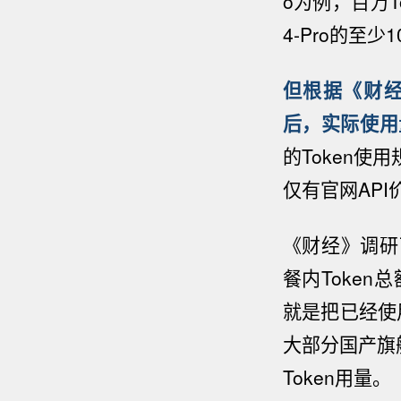
o
为例，百万To
4-Pro
的至少1
但根据《财经》
后，实际使用量
的
Token
使用
仅有官网API
《财经》调研了
餐内Token
就是把已经使用
大部分国产旗
Token用量。