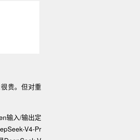
x很贵
。
但对重
ken输入/输出定
epSeek-V4-Pr