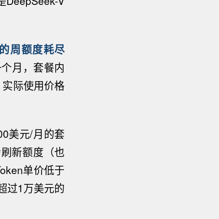
是
DeepSeek-V
/月的周额度耗尽
一个月，
套餐内
。
实际使用价格
00美元/月的套
尔会刷新额度（也
oken单价低于
超过1
万美元的