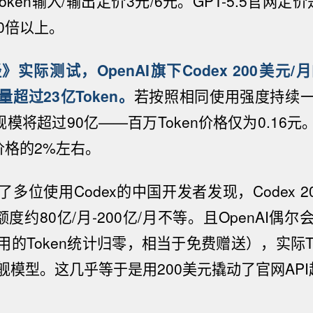
ken输入/输出定价3元/6元。GPT-5.5官网定价
0倍以上。
实际测试，OpenAI旗下Codex 200美元
超过23亿Token。
若按照相同使用强度持续
规模将
超过90亿——百万Token价格仅为
0.16
元
价格的2%左右。
多位使用Codex的中国开发者发现，Codex 2
总额度约80亿/月-200亿/月不等。且OpenAI偶
的Token统计归零，相当于免费赠送），实际T
舰模型。这几乎等于是用
200美元撬动
了
官网API