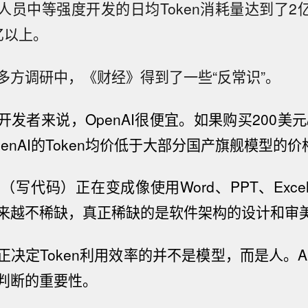
人员中等强度开发的日均Token消耗量达到了2亿
亿以上。
多方调研中，《财经》得到了一些“反常识”。
发者来说，OpenAI很便宜。
如果购买200美
enAI
的
Token
均价
低于
大
部分国产旗舰模型
的价
g
（写代码）
正在变成像使用
Word
、PPT、Exc
来越不稀缺，真正稀缺的是软件架构
的设计和审
正决定Token利用效率的并不是模型，而是人。
A
判断的重要性。