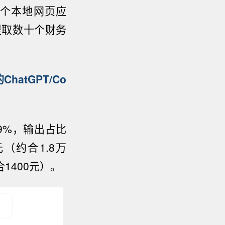
个本地网页应
提取数十个财务
atGPT/
Co
99%，输出占比
元（约合
1.8
万
1400元）。