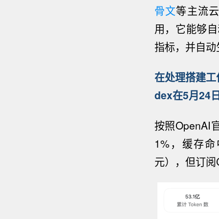
骨文
等主流
用，它
能够自
指标，并自动
在处理搭建工
dex
在5月24
按照OpenA
1%，缓存命
元），但订阅Ch