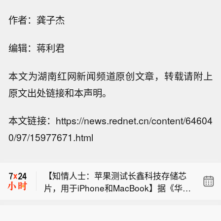
作者：龚子杰
编辑：蒋利君
本文为湖南红网新闻频道原创文章，转载请附上
原文出处链接和本声明。
本文链接：https://news.rednet.cn/content/64604
【哈马斯称坚持加沙停火协议路线图】
0/97/15977671.html
巴勒斯坦伊斯兰抵抗运动（哈马斯）今
【美财长贝森特多举措干预债市，华尔
天（8月9日）发表声明，宣布将坚持此
街担忧“卖出美国”情绪升温】美国财政
前与相关斡旋方及“和平委员会”达成的
【知情人士：苹果测试长鑫科技存储芯
部长贝森特近日采取联合干预日元汇
共识，继续推进加沙地带停火协议第二
片，用于iPhone和MacBook】据《华尔
率、调整债券发行指导方针等一系列非
阶段路线图。声明说，哈马斯重申将认
【哈马斯称坚持加沙停火协议路线图】
街日报》8月9日报道，苹果公司正在其i
常规举措，试图遏制美国长期国债收益
真落实“十五点方案”中的各项共识，并
巴勒斯坦伊斯兰抵抗运动（哈马斯）今
Phone和MacBook等产品线中测试长鑫
率的飙升。然而，受财政赤字扩大、通
主张为执行相关条款制定明确的时间