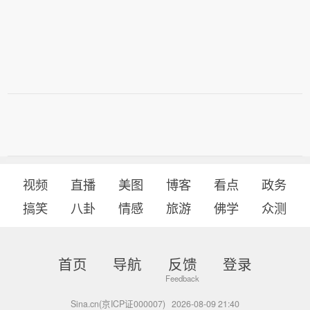
下，“卖出美国”交易策略在全球机构投
讯）
心。随着全球资金开始重新定价美国资
资者中重新受到关注。该策略的核心是
产，美元在未来12个月内可能面临进一
减持美股、美债和美元。分析人士警
步下行压力，美国债务市场的结构性挑
告，如果美国不能有效降低通胀预期并
战正日益凸显。摇，全球资本市场“卖出
削减财政赤字，仅靠短期的外汇干预和
美国”的交易情绪再度升温。
债务期限调整难以从根本上扭转市场信
心。随着全球资金开始重新定价美国资
产，美元在未来12个月内可能面临进一
步下行压力，美国债务市场的结构性挑
战正日益凸显。摇，全球资本市场“卖出
美国”的交易情绪再度升温。
视频
直播
美图
博客
看点
政务
搞笑
八卦
情感
旅游
佛学
众测
首页
导航
反馈
登录
Sina.cn(京ICP证000007)
2026-08-09 21:40