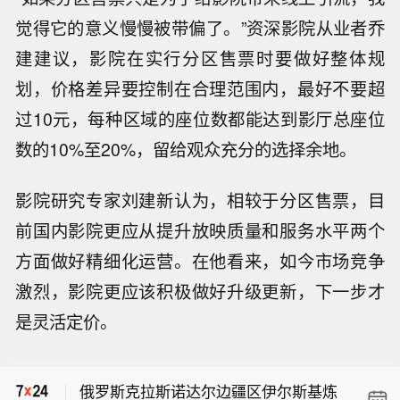
觉得它的意义慢慢被带偏了。”资深影院从业者乔
建建议，影院在实行分区售票时要做好整体规
划，价格差异要控制在合理范围内，最好不要超
过10元，每种区域的座位数都能达到影厅总座位
数的10%至20%，留给观众充分的选择余地。
影院研究专家刘建新认为，相较于分区售票，目
前国内影院更应从提升放映质量和服务水平两个
方面做好精细化运营。在他看来，如今市场竞争
激烈，影院更应该积极做好升级更新，下一步才
是灵活定价。
【今日特朗普要闻】 1、特朗普表示，
重开霍尔木兹海峡的谈判正在推进，尽
俄罗斯克拉斯诺达尔边疆区伊尔斯基炼
管伊朗议员正在考虑对与美国和以色列