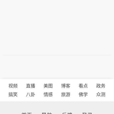
长赫格塞思不满，称对赫格塞思所做的
识。此外，消息还提到，丹·凯恩在近期
8月6日，有记者在采访美国总统特朗普
工作“非常满意”。 6、白宫本周致信库
与特朗普的会晤中，对美国日益减少的
时提出，如果民主党人在中期选举后控
克称，特朗普“正在考虑”解除其职务，
军火储备表示担忧，双方还讨论了升级
制国会众议院，可能会再次试图弹劾
并要求她在三周内回应有关抵押贷款欺
冲突的潜在选项。（央视新闻）
他，特朗普表示，“很多人说我是有史以
诈的指控。 7、特朗普媒体集团退出与
来最伟大的总统之一”。
Crypto.com的两项交易。 8、当地时间
8月6日，有记者在采访美国总统特朗普
时提出，如果民主党人在中期选举后控
制国会众议院，可能会再次试图弹劾
他，特朗普表示，“很多人说我是有史以
来最伟大的总统之一”。
视频
直播
美图
博客
看点
政务
搞笑
八卦
情感
旅游
佛学
众测