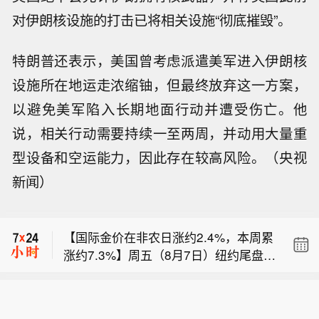
对伊朗核设施的打击已将相关设施“彻底摧毁”。
特朗普还表示，美国曾考虑派遣美军进入伊朗核
设施所在地运走浓缩铀，但最终放弃这一方案，
以避免美军陷入长期地面行动并遭受伤亡。他
说，相关行动需要持续一至两周，并动用大量重
型设备和空运能力，因此存在较高风险。（央视
【美日联手干预见效 对冲基金大幅削减
新闻）
日元空仓】美国和日本当局协同出手稳
【FOF迎来发行大年 年内首募规模已超
定了日元后，对冲基金大幅减少了做空
1300亿元】FOF迎来前所未有的发行大
押注。商品期货交易委员会周五公布的
【国际金价在非农日涨约2.4%，本周累
年。截至8月上旬，FOF年内的新发规模
数据显示，截至8月4日，期货和期权市
涨约7.3%】周五（8月7日）纽约尾盘，
已超过1300亿元，创出单年度FOF募资
场的杠杆基金将日元净空头头寸削减了
【美日联手干预见效 对冲基金大幅削减
现货黄金涨2.37%，报4339.75美元/盎
历史新高。然而，FOF发行火热的背
约一半至6.36万份合约。这意味着空仓
日元空仓】美国和日本当局协同出手稳
司，亚太盘初以来平滑地持续走高、北
后，行业却在上演结构性分化：新品募
和6月底相比出现了大幅回撤，当时押
【FOF迎来发行大年 年内首募规模已超
定了日元后，对冲基金大幅减少了做空
京时间20:30发布美国非农就业数据时
资如火如荼，存量FOF却遭遇赎回与清
注日元进一步贬值的仓位激增至近13.8