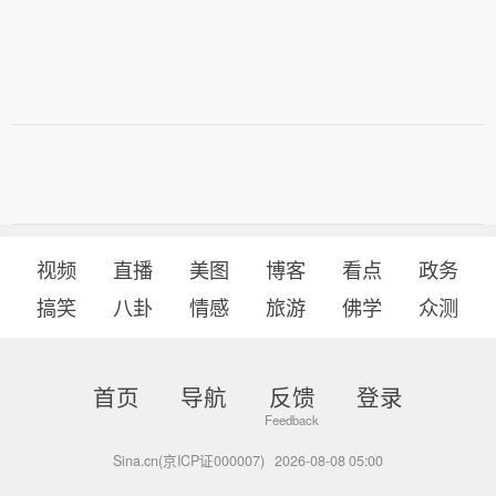
左右。
2570.44点，整体持续走高。在美股时
段交易的原材料指数累涨7.44%，报24
9.68点。在美股时段交易的金属与矿业
指数累涨7.98%，报295.29点。
视频
直播
美图
博客
看点
政务
搞笑
八卦
情感
旅游
佛学
众测
首页
导航
反馈
登录
Sina.cn(京ICP证000007)
2026-08-08 05:00