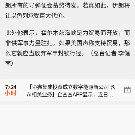
朗所有的导弹便会蓄势待发。若真如此，伊朗将
让以色列承受巨大代价。
此外他表示，霍尔木兹海峡是为贸易而开放，而
非供军事力量驻扎。如果美国声称支持贸易，那
么它就应当放弃军事封锁行径。（总台记者 李健
南）
【水泥概念震荡反弹，西部建设、西藏
天路双双涨停】水泥概念震荡反弹，西
【协鑫集成投资成立数字能源新公司 含
部建设、西藏天路双双涨停，宁夏建
AI相关业务】企查查APP显示，近日，
材、华新建材、苏博特、天山股份、天
【港股保险股走弱 友邦保险跌超8%】
深圳市协鑫舱元数字能源有限公司成
原股份、青松建化等跟涨。
友邦保险(01299.HK)跌8.30%，中国人
立，经营范围包含：大数据服务；人工
【水泥概念震荡反弹，西部建设、西藏
寿(02628.HK)跌1.98%，中国平安(023
智能行业应用系统集成服务；物联网技
天路双双涨停】水泥概念震荡反弹，西
18.HK)跌1.72%。
术服务；工业互联网数据服务等。企查
【协鑫集成投资成立数字能源新公司 含
部建设、西藏天路双双涨停，宁夏建
查股权穿透显示，该公司由协鑫集成全