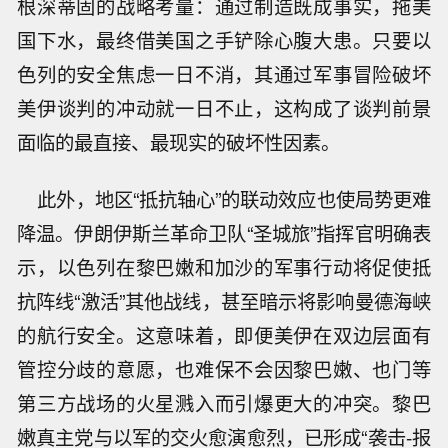
根深蒂固的战略考量：通过制造既成事实，拖美
国下水，最终借美国之手铲除心腹大患。只要以
色列的安全焦虑一日不消，其通过军事冒险破坏
美伊谈判的冲动就一日不止，这构成了谈判前景
面临的最直接、最现实的破坏性因素。
此外，地区“抵抗轴心”的联动效应也使局势更难
降温。伊朗伊斯兰革命卫队“圣城旅”指挥官明确表
示，以色列在黎巴嫩和加沙的军事行动将促使抵
抗阵线“激活”其他战线，甚至暗示将影响曼德海峡
的航行安全。这意味着，即便美伊在双边层面有
管控分歧的意愿，也难保不会因黎巴嫩、也门等
第三方战场的火星溅入而引爆更大的冲突。黎巴
嫩真主党与以军的交火愈演愈烈，已形成“袭击-报