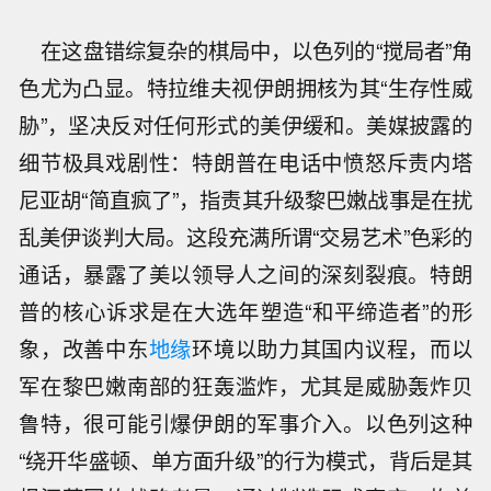
在这盘错综复杂的棋局中，以色列的“搅局者”角
色尤为凸显。特拉维夫视伊朗拥核为其“生存性威
胁”，坚决反对任何形式的美伊缓和。美媒披露的
细节极具戏剧性：特朗普在电话中愤怒斥责内塔
尼亚胡“简直疯了”，指责其升级黎巴嫩战事是在扰
乱美伊谈判大局。这段充满所谓“交易艺术”色彩的
通话，暴露了美以领导人之间的深刻裂痕。特朗
普的核心诉求是在大选年塑造“和平缔造者”的形
象，改善中东
地缘
环境以助力其国内议程，而以
军在黎巴嫩南部的狂轰滥炸，尤其是威胁轰炸贝
鲁特，很可能引爆伊朗的军事介入。以色列这种
“绕开华盛顿、单方面升级”的行为模式，背后是其