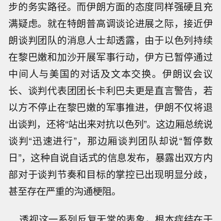
步的务实路径。而伊朗方面的态度同样强硬且充
满疑虑。就在特朗普高调谈论进展之际，接近伊
朗谈判团队的消息人士却透露，由于以色列持续
在黎巴嫩和加沙开展军事行动，伊方已暂停通过
中间人与美国的对话及文本交换。伊朗议会议
长、谈判代表团团长卡利巴夫更是直言警告，若
以方不停止在黎巴嫩的军事推进，伊朗不仅将退
出谈判，还将“站出来对抗以色列”。这边厢总统说
谈判“迅速进行”，那边厢谈判团队却说“暂停数
日”，这种自说自话式的信息发布，暴露出双方内
部对于谈判节奏和目标的掌控已出现明显分歧，
甚至存在严重的沟通梗阻。
透视这一系列反复无常的表象，根本症结在于