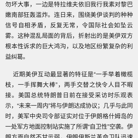
勿坏大事，一边是特拉维夫依旧我行我素对黎巴
嫩南部狂轰滥炸。连日来，围绕美伊谈判的种种
信号自相矛盾，反复无常，令国际社会如坠云
雾。这种混乱局面的背后，折射出的是美伊双方
根本性诉求的巨大鸿沟，以及地区纷繁复杂的利
益纠葛。
近期美伊互动最显著的特征是“一手举着橄榄
枝，一手挥舞大棒”，两手交替之快令人目不暇
接。美国总统特朗普日前在接受采访时乐观表
示，“未来一周内”将与伊朗达成协议；几乎与此同
时，美军中央司令部证实对位于伊朗格什姆岛的
一处军方地面控制站实施了所谓“自卫性”空袭。伊
朗方面自然不甘示弱，伊朗伊斯兰革命卫队迅速