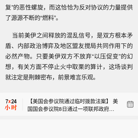
复”的恶性螺旋，而这恰恰为反对协议的力量提供
了源源不断的“燃料”。
当前美伊之间释放的混乱信号，是双方根本矛
盾、内部政治博弈及地区盟友搅局共同作用下的
必然产物。只要美伊双方不放弃“以压促变”的幻
想，有关方面不停止火中取栗的算计，这场谈判
【千里智驾ASD装车突破53万辆，已搭
就注定是荆棘密布，前景难言乐观。
载smart等19款车型】8月8日下午消
市场消息： 托德·布兰奇通过参议院终
息，千里智驾最新宣布，继smart #6
结辩论投票，获提名执掌司法部。
后，搭载千里智驾ASD 4.0辅助驾驶方
【美国会参议院通过临时拨款法案】 美
案的smart精灵#1近日量产上市，千里
国国会参议院8日通过一项联邦政府临
智驾ASD第二次在smart车型上量产搭
【千里智驾ASD装车突破53万辆，已搭
时拨款法案，以避免联邦政府在现行预
载，实现跨车型快速复用。 （新浪科
载smart等19款车型】8月8日下午消
算到期后“停摆”。（新华社）
技）
市场消息： 托德·布兰奇通过参议院终
息，千里智驾最新宣布，继smart #6