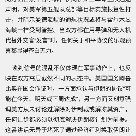
声明，对美军第五舰队总部等目标实施报复性打
击，并暗示曼德海峡的通航状况或将与霍尔木兹
海峡一样受到管控。当双方都在用导弹和无人机
代替外交官“发言”时，任何关于和平协议的乐观预
言都显得苍白无力。
谈判信号的混乱不仅体现在军事动作上，也反
映在双方高层截然不同的表态中。美国国务卿鲁
比奥在国会作证时，一方面承认与伊朗的协议“可
能在今天、明天或下周达成”，另一方面又刻意强
调美方从未讨论过解除对伊制裁或解冻其资产，
任何让步都必须以彻底解决伊朗核计划为前提。
这番讲话无异于堵死了通过经济红利换取伊朗让