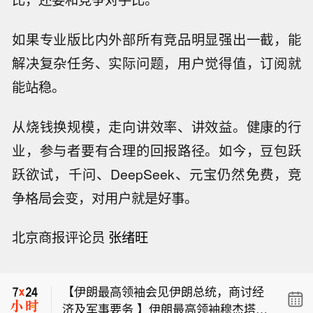
如果专业版比内外部所有竞品明显强出一截，能
解决复杂任务、实际问题，用户觉得值，订阅就
能站稳。
从烧钱换规模，走向讲效率、讲效益。健康的行
业，参与者要有合理的回报路径。如今，豆包跃
跃欲试，千问、DeepSeek、元宝仍然免费，竞
争格局会变，对用户就是好事。
【新基金销售火爆 资金布局长期行情】
北京商报评论员
张绪旺
尽管7月A股市场调整，但新发基金市场
【陈茂波：下半年香港将举办逾100项
却呈现出冷暖反差，多只主动权益新品
盛事活动 预计吸引逾185万旅客】香港
募集成绩亮眼。普通投资者踊跃认购新
【伊朗最高领袖会见伊朗总统，商讨经
特区政府财政司司长陈茂波9日发表网
基金的背后，是不少基金经理对于当前
济及军事要务 】伊朗最高领袖穆杰塔巴
志表示，今年上半年约有175万旅客参
科技行情长周期属性的深度研判，公募