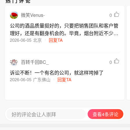
热门评论
长，可能引发山洪、地质灾害、中小河
流洪水和城市积涝等次生灾害，需全力
0
微笑Venus-
做好台风灾害防御。(新华社)
公司的酒品质量挺好的，只要把销售团队和客户管
理好，还是有翻身机会的。毕竟，烟台附近不少私
人葡萄酒厂，都是从威龙出去的
2026-06-05
北京
回复TA
0
百转千回BC_
诉讼不断！一个有名的公司，就这样垮掉了
2026-06-05
广东佛山
回复TA
好的评论会让人崇拜
查看4条评论