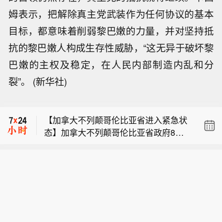
姆表示，把解除真主党武装作为任何协议的基本
目标，都意味着削弱黎巴嫩的力量，并对坚持抵
抗的黎巴嫩人构成生存性威胁，“这无异于破坏黎
巴嫩的主权及稳定，在人民内部制造内乱和分
伊朗外长阿拉格齐表示，只要美国继续
裂”。 (新华社)
违反临时协议，就不会进行谈判。
【伊朗外长再重申目前未与美国谈判】
伊朗外长阿拉格齐今天（8月9日）表
【加拿大不列颠哥伦比亚省进入紧急状
示，目前伊朗与美国之间没有进行任何
态】加拿大不列颠哥伦比亚省政府8月8
谈判，但斡旋方仍在努力寻找恢复谈判
伊朗外长阿拉格齐表示，只要美国继续
日宣布全省进入紧急状态，以应对该省
的途径。伊朗认为，在美国就此前违反
违反临时协议，就不会进行谈判。
多地快速蔓延的山火灾情。不列颠哥伦
相关承诺的行为作出弥补之前，不具备
【伊朗外长再重申目前未与美国谈判】
比亚省省长戴维·伊比在新闻发布会上表
重新启动谈判的条件。 (CCTV国际时
伊朗外长阿拉格齐今天（8月9日）表
示，目前状况非常危险，火势蔓延迅速
讯)
示，目前伊朗与美国之间没有进行任何
且随时发生变化。政府当前核心工作是
谈判，但斡旋方仍在努力寻找恢复谈判
保障生命安全和开展救援，救援人员正
的途径。伊朗认为，在美国就此前违反
通过空中疏散受困民众。（CCTV国际