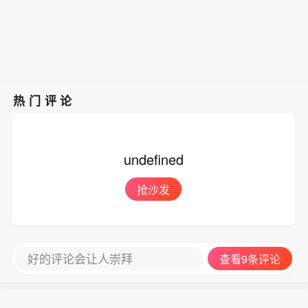
相关承诺的行为作出弥补之前，不具备
时讯）
重新启动谈判的条件。 (CCTV国际时
讯)
热门评论
undefined
抢沙发
好的评论会让人崇拜
查看9条评论