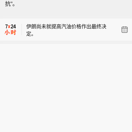
抗”。
中国东航发布关于台风“白海豚”影响东
上航部分航班的出行提示。
伊朗尚未就提高汽油价格作出最终决
定。
【12只个股南向资金持股量较上周增长
超15%】从持股量变化来看，最近一周
中国东航发布关于台风“白海豚”影响东
12只个股获得南向资金持股量较上周增
上航部分航班的出行提示。
长超15%，其中3只个股持股量增长均
伊朗尚未就提高汽油价格作出最终决
超100%。明略科技-W居首，环比增长6
定。
24.44%；安克创新、圣邦股份、海致科
技集团增幅居前，持股量较上周分别增
长169.98%、113.25%、43.27%。