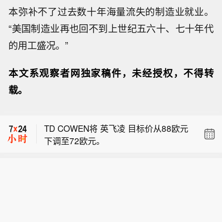
本弥补不了过去数十年海量流失的制造业就业。
“美国制造业再也回不到上世纪五六十、七十年代
的用工盛况。”
本文系观察者网独家稿件，未经授权，不得转
TD Cowen将 西部数据公司 目标股价从
载。
500美元上调至540美元。
【大模型竞争白热化，张一鸣喊话：字
节跳动“拒绝蒸馏”】在AI竞争白热化的
TD COWEN将 英飞凌 目标价从88欧元
当下，字节跳动创始人张一鸣罕见发
下调至72欧元。
声。8月6日，澎湃新闻记者从字节跳动
TD Cowen将 西部数据公司 目标股价从
内部人士处获悉，今年国内竞争对手开
500美元上调至540美元。
源模型的快速发展给字节跳动带来更大
【大模型竞争白热化，张一鸣喊话：字
的压力。在近日的内部会议中，字节跳
节跳动“拒绝蒸馏”】在AI竞争白热化的
动创始人张一鸣表示，做模型要坚持长
当下，字节跳动创始人张一鸣罕见发
期主义、延迟满足感，而不是用别人的
声。8月6日，澎湃新闻记者从字节跳动
输出，换一时的榜单排名。今年以来，