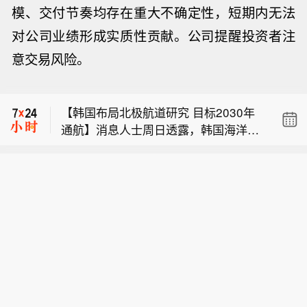
模、交付节奏均存在重大不确定性，短期内无法
对公司业绩形成实质性贡献。公司提醒投资者注
【德国人开始狂买电车】德国联邦汽车
意交易风险。
运输管理局6日发布的数据显示，7月德
【陕西紧急下达1.2亿元省级水利救灾资
国纯电动汽车新车注册量超过7.86万
金】8月8日，据省水利厅消息：省水利
辆，同比增长近62%，市场份额升至29.
【韩国布局北极航道研究 目标2030年
厅会同省财政厅紧急下达1.2亿元省级水
3%，连续第二个月成为德国新车注册量
通航】消息人士周日透露，韩国海洋水
利救灾资金。今年极端致灾性暴雨洪水
最高的单一动力类型；包括插电式混合
【德国人开始狂买电车】德国联邦汽车
产部近期启动一项研究课题，旨在制定
多发频发，特别是7月31日以来，关中
动力车型在内，可外接充电车型占全部
运输管理局6日发布的数据显示，7月德
战略，推动一条预计2030年可投入通航
和陕南部分地区受灾严重。为贯彻落实
新车注册量的40.7%。分析指出，德国
【陕西紧急下达1.2亿元省级水利救灾资
国纯电动汽车新车注册量超过7.86万
的北极航道投入使用。 知情人士表示，
国家以及省委、省政府水旱灾害防御工
是欧洲最大的汽车市场，其电动化进程
金】8月8日，据省水利厅消息：省水利
辆，同比增长近62%，市场份额升至29.
该项目将评估这条航道的商业可行性，
作部署，省水利厅会同省财政厅迅速响
对欧洲汽车产业具有较强的风向标意
厅会同省财政厅紧急下达1.2亿元省级水
3%，连续第二个月成为德国新车注册量
包含面向航运、物流企业开展航道使用
应，指导地方精准查灾核灾，紧急下达
义。这一成绩也可能会增强周边国家消
利救灾资金。今年极端致灾性暴雨洪水
最高的单一动力类型；包括插电式混合
意向调研。 项目目标还包括规划建设对
1.2亿元省级水利救灾资金，专项用于渭
费者对电动汽车的信心，让更多人意识
多发频发，特别是7月31日以来，关中
动力车型在内，可外接充电车型占全部
接北欧港口的物流配套网络。
南、汉中、安康、商洛等地水库、堤
到转向纯电车型可能比预期更加容易。
和陕南部分地区受灾严重。为贯彻落实
新车注册量的40.7%。分析指出，德国
防、水文测报等防洪设施的水毁抢修和
截至2026年初，德国纯电动汽车保有量
国家以及省委、省政府水旱灾害防御工
是欧洲最大的汽车市场，其电动化进程
应急修复，全力支持各地开展防汛救灾
首次突破200万辆，较2017年同期增长
作部署，省水利厅会同省财政厅迅速响
对欧洲汽车产业具有较强的风向标意
工作。（陕西发布）
近60倍。（央视网）