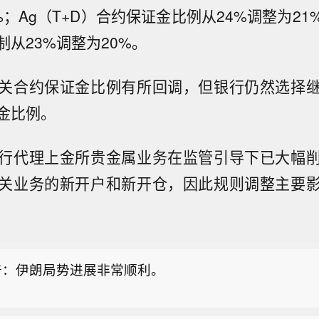
%；Ag（T+D）合约保证金比例从24%调整为2
从23%调整为20%。
关合约保证金比例有所回调，但银行仍然选择
金比例。
行代理上金所贵金属业务在监管引导下已大幅
关业务的新开户和新开仓，因此规则调整主要
普：对皮特・赫格塞思的工作表现极为满意。
普：针对伊朗的行动进展也十分顺利，我们重创该国，
让其拥有核武器。
普：伊朗局势进展非常顺利。
普：对皮特・赫格塞思的工作表现极为满意。