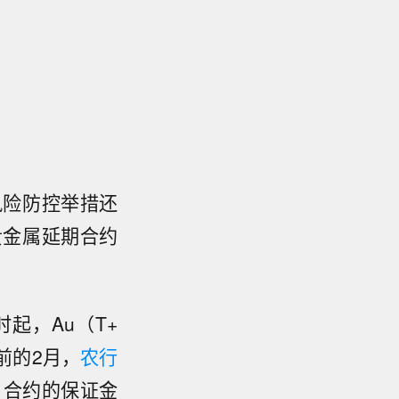
风险防控举措还
贵金属延期合约
。
起，Au（T+
前的2月，
农行
D）合约的保证金