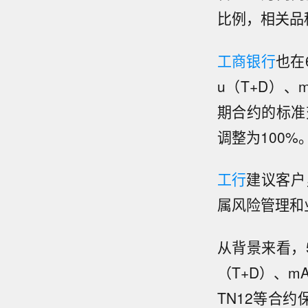
比例，相关品
工商银行
也在
u（T+D）、
期合约的标准
调整为100%
工行
建议客户
属风险管理和
从背景来看，
（T+D）、mA
TN12等合