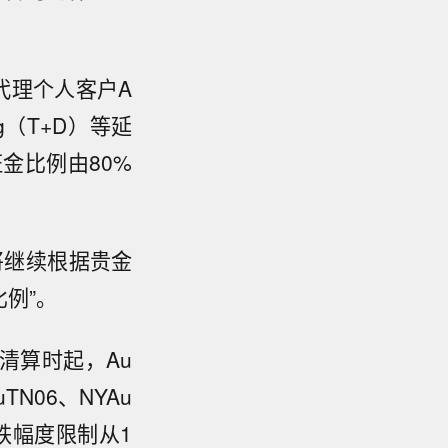
代理个人客户A
g（T+D）等延
金比例由80%
将继续根据贵金
例”。
清算时起，Au
TN06、NYAu
跌幅度限制从1