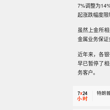
7%调整为14
起涨跌幅度限制
虽然上金所相
金属业务保证
近年来，各银
早已暂停了相
特朗
务客户。
特朗
绝不
特朗
特朗