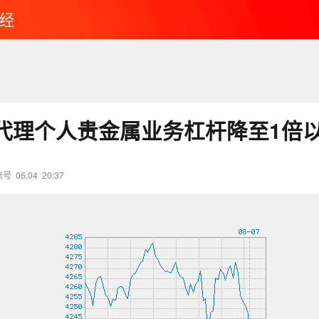
经
代理个人贵金属业务杠杆降至1倍
账号
06.04
20:37