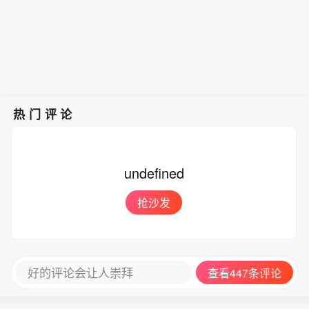
元。该酒商向《酒业内参》表示已经出
调，他正给予沃什主席恢复美联储决策
时，他也一再重申对沃什主席以及美联
现缺货情况。同时，也由于价格上涨过
公信力和专业能力所需的空间，”白宫发
储独立性的支持。”
快，酒商已经暂停报价：“明天统一按行
言人Kush Desai在电邮声明中表示。
情报，现在不出货了。”五粮液对此暂无
“总统作为美国公民，享有根据第一修正
回应。（酒业内参）
案表达对美联储看法的权利；作为三军
统帅，也有就此发表意见的责任。同
时，他也一再重申对沃什主席以及美联
热门评论
储独立性的支持。”
undefined
抢沙发
好的评论会让人崇拜
查看447条评论