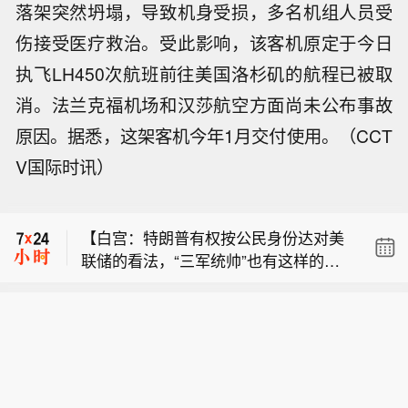
落架突然坍塌，导致机身受损，多名机组人员受
伤接受医疗救治。受此影响，该客机原定于今日
执飞LH450次航班前往美国洛杉矶的航程已被取
消。法兰克福机场和汉莎航空方面尚未公布事故
【白宫：特朗普有权按公民身份达对美
联储的看法，“三军统帅”也有这样的责
原因。据悉，这架客机今年1月交付使用。（CCT
【第八代五粮液批价上涨超百元，已有
任】据知情人士透露，自凯文·沃什出任
V国际时讯）
酒商缺货并暂停报价】8月7日，有市场
美联储主席以来，美国总统特朗普不时
【安徽市场监管2025年以来减、免罚案
消息称，多地五粮液经销商宣布第八代
与他通电话。特朗普会询问沃什的预测
件超3万件】记者6日在安徽省市场监督
五粮液价格上涨，整箱批价上涨超百
和看法，但没有要求他采取任何具体行
【白宫：特朗普有权按公民身份达对美
管理局召开的新闻发布会上获悉，安徽
元，单瓶上涨30元。截至晚间，有酒商
动。这是特朗普试图对美联储施加更大
联储的看法，“三军统帅”也有这样的责
在全国率先制定《市场监管服务型执法
单箱批发价格报价对比上周上涨了130
影响力的最新迹象。“特朗普总统一再强
【第八代五粮液批价上涨超百元，已有
任】据知情人士透露，自凯文·沃什出任
工作规范》省级地方标准，积极构建柔
元。该酒商向《酒业内参》表示已经出
调，他正给予沃什主席恢复美联储决策
酒商缺货并暂停报价】8月7日，有市场
美联储主席以来，美国总统特朗普不时
性执法新模式，2025年以来全系统累计
现缺货情况。同时，也由于价格上涨过
公信力和专业能力所需的空间，”白宫发
消息称，多地五粮液经销商宣布第八代
与他通电话。特朗普会询问沃什的预测
查办案件9.51万件，同步办理减、免罚
快，酒商已经暂停报价：“明天统一按行
言人Kush Desai在电邮声明中表示。
五粮液价格上涨，整箱批价上涨超百
和看法，但没有要求他采取任何具体行
案件3.37万件，实现执法力度与民生温
情报，现在不出货了。”五粮液对此暂无
“总统作为美国公民，享有根据第一修正
元，单瓶上涨30元。截至晚间，有酒商
动。这是特朗普试图对美联储施加更大
度有机统一。(新华社)
回应。（酒业内参）
案表达对美联储看法的权利；作为三军
单箱批发价格报价对比上周上涨了130
影响力的最新迹象。“特朗普总统一再强
统帅，也有就此发表意见的责任。同