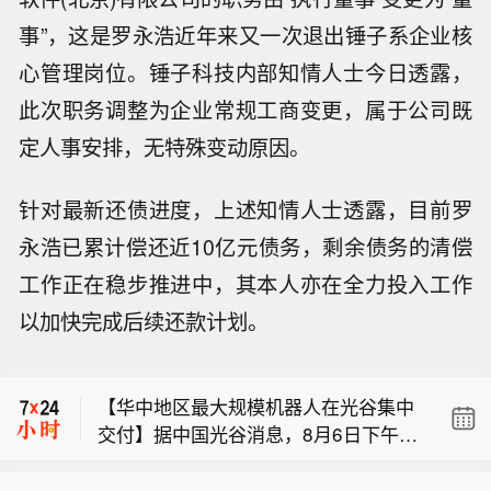
事”，这是罗永浩近年来又一次退出锤子系企业核
心管理岗位。锤子科技内部知情人士今日透露，
此次职务调整为企业常规工商变更，属于公司既
定人事安排，无特殊变动原因。
针对最新还债进度，上述知情人士透露，目前罗
永浩已累计偿还近10亿元债务，剩余债务的清偿
工作正在稳步推进中，其本人亦在全力投入工作
【空间智能技术公司Ommo完成数千万
以加快完成后续还款计划。
美元A轮融资】据点石资本消息，近
QVC集团：普通股获批在纳斯达克挂牌
日，空间智能技术公司Ommo Technolo
交易，股票代码为“QVCG”。
gies（简称“Ommo”）宣布完成数千万
【华中地区最大规模机器人在光谷集中
美元A轮融资。本轮融资由香港鼎珮集
交付】据中国光谷消息，8月6日下午，
团（VMS Group）与知名基金联合领
【空间智能技术公司Ommo完成数千万
近百台工业巡检机器人在湖北人形机器
投，康君资本跟投，点石资本担任长期
美元A轮融资】据点石资本消息，近
人创新中心交付，它们将在武汉、上