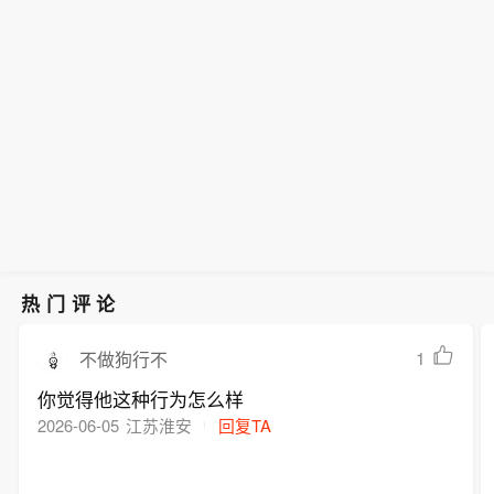
独家财务顾问。本轮募集资金将主要用
QVC集团：普通股获批在纳斯达克挂牌
日，空间智能技术公司Ommo Technolo
海、无锡等地，从事治安巡检工作。这
于核心产品空间定位系统的持续技术迭
交易，股票代码为“QVCG”。
gies（简称“Ommo”）宣布完成数千万
批交付的机器人由光谷企业——诚芯智
代与量产体系建设，并持续推进公司产
美元A轮融资。本轮融资由香港鼎珮集
联（武汉）科技技术有限公司自主研发
品在具身智能、先进制造以及医疗手术
团（VMS Group）与知名基金联合领
生产。公司联合创始人夏可说：“这是目
场景的合作落地。
投，康君资本跟投，点石资本担任长期
前华中地区机器人产业领域最大规模的
独家财务顾问。本轮募集资金将主要用
一次集中交付，现场首批交付了30台巡
于核心产品空间定位系统的持续技术迭
1系列四足机器人。它们最大的特点是
代与量产体系建设，并持续推进公司产
能够在接到云端任务后自主导航前往指
品在具身智能、先进制造以及医疗手术
定地点，定位精度达毫米级。”
场景的合作落地。
热门评论
1
不做狗行不
你觉得他这种行为怎么样
2026-06-05
江苏淮安
回复TA