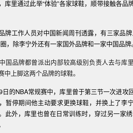
，库里通过此举
“体验”各家球鞋，顺带接触各品
品牌
工作人员对
中国新闻周刊透露，
有三家品牌
赛圈，除李宁外还有一家国外品牌和一家中国品牌
中国品牌都曾派出内部较高级别负责人去与库
赛中上脚这两个品牌的球鞋。
9
日的
NBA
常规赛中，库里曾于第三节一次进攻
，暂停期间他主动要求更换球鞋，并换上了李
。此外，库里也曾在日常训练时，穿过另一家绣
。