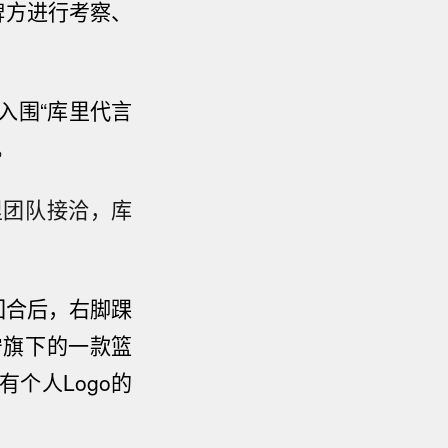
牌方进行考察、
入围
“库里代言
。
里团队接洽，库
回合后，右脚踝
宁旗下的一款篮
有个人
Logo
的