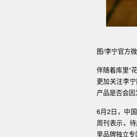
图
/
李宁官方微
伴随着库里
“
更加关注李宁
产品是否会因
6
月
2
日，中国
周刊表示，待
里品牌独立专