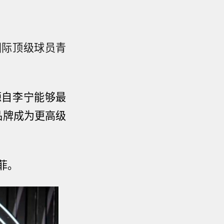
国际顶级球员青
源自李宁能够最
品牌成为更高级
菲。