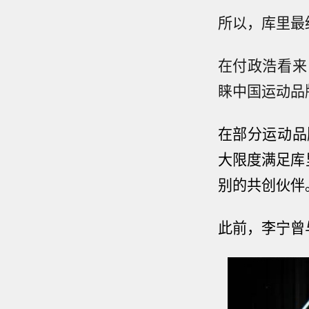
所以，库里最
在付政浩看来
睐中国运动品
在部分运动品
大限度满足库
别的共创伙伴
此前，李宁曾