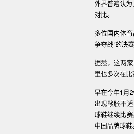
外界普遍认为
对比。
多
位
国内
体育
争夺战”的决
据悉，这两家
里也多次在比
早在今年
1
月
2
出现酸胀不适
球鞋继续比赛
中国品牌球鞋