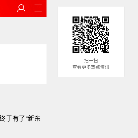
扫一扫
查看更多热点资讯
终于有了“新东