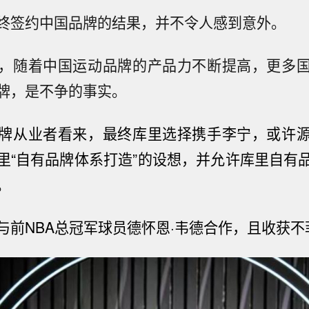
终签约中国品牌的结果，并不令人感到意外。
，随着中国运动品牌的产品力不断提高，更多
牌，是不争的事实。
牌从业者看来，最终库里选择携手李宁，或许
里
“自有品牌体系打造”的设想，并允许库里自有
。
与
前
NBA
总冠军球员德怀恩·
韦德合作，且收获不