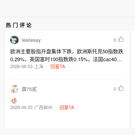
热门评论
lesliesay
0
欧洲主要股指开盘集体下跌，欧洲斯托克50指数跌
0.29%，英国富时100指数跌0.15%，法国cac40指
数跌0.37%，德国dax指数跌0.69%。
2026-06-03
上海
回复TA
0
霖75贰
2026-06-03
广西柳州
回复TA