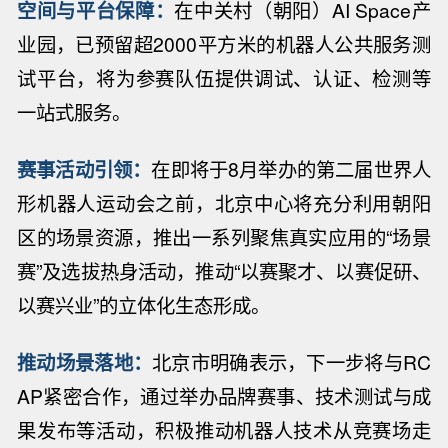
空间与平台保障
：
在中关村（朝阳）
AI Space
产
业园，已预留超
2000
平方米的机器人公共服务测
试平台，将为参赛队伍提供调试、认证、检测等
一站式服务。
赛事活动引领
：
在即将于
8
月举办的第二届世界人
形机器人运动会之前，北京中心将充分利用朝阳
区的场景资源，推出一系列聚焦真实应用的
“
场景
赛
”
及选拔热身活动，推动
“
以赛聚才、以赛促研、
以赛兴业
”
的立体化生态形成。
推动场景落地
：
北京市明确表示，下一步将与
RC
AP
紧密合作，通过举办品牌赛事、技术测试与成
果发布等活动，积极推动机器人技术从竞赛场走