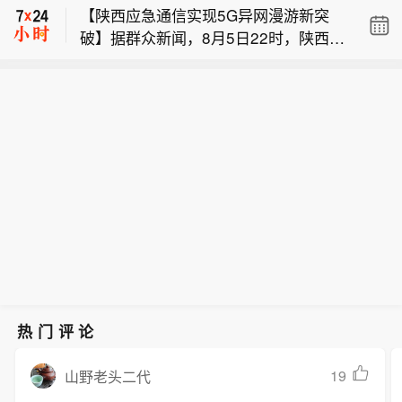
【陕西应急通信实现5G异网漫游新突
司法部长。当地时间6月8日，美国白宫
时，无需换卡换号即可接入其他运营商
破】据群众新闻，8月5日22时，陕西移
表示，总统特朗普向美国参议院提交托
5G网络，享受免费通话与上网服务，这
【美国参议院投票确认托德·布兰奇担任
动在商洛市镇安县受汛情影响区域启动
德·布兰奇出任司法部长的提名。特朗普
是我省首次将该功能用于汛期通信保障
司法部长】当地时间8日凌晨，由共和
5G异网漫游工作，向其他运营商客户提
4月2日宣布，帕姆·邦迪不再担任司法部
实战。本次成功开通验证了5G异网漫游
党控制的美国参议院以50票赞成、49票
供5G网络漫游接入服务。该技术用于应
长，由副部长布兰奇代理。（央视新
跨企业协同保障能力，以及在真实汛情
反对的投票结果，确认托德·布兰奇担任
急场景，当用户所属运营商网络中断
闻）
下的启停流程、业务配置和监控保障等
司法部长。当地时间6月8日，美国白宫
时，无需换卡换号即可接入其他运营商
全环节操作性，有效增强了全省通信网
表示，总统特朗普向美国参议院提交托
5G网络，享受免费通话与上网服务，这
络容灾韧性，为守护人民群众生命财产
德·布兰奇出任司法部长的提名。特朗普
是我省首次将该功能用于汛期通信保障
安全和防汛救灾指挥畅通筑牢通信“生命
4月2日宣布，帕姆·邦迪不再担任司法部
实战。本次成功开通验证了5G异网漫游
线”。
长，由副部长布兰奇代理。（央视新
跨企业协同保障能力，以及在真实汛情
闻）
下的启停流程、业务配置和监控保障等
全环节操作性，有效增强了全省通信网
络容灾韧性，为守护人民群众生命财产
安全和防汛救灾指挥畅通筑牢通信“生命
热门评论
线”。
19
山野老头二代