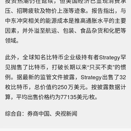
投资热潮仍在延续，但美国经济已显现消费承
压、招聘疲软及物价上涨等迹象。报告指出，与
中东冲突相关的能源成本是推高通胀水平的主要
因素，并外溢至航运、包装、食品杂货和化肥等
领域。
此外，全球知名比特币企业级持有者Strategy罕
见抛售了比特币，打破长期以来“只买不卖”的惯
例。据最新的监管文件披露，Strategy出售了32
枚比特币，总价值约250万美元。按披露数据计
【陕西应急通信实现5G异网漫游新突
算，平均出售价格约为77135美元/枚。
破】据群众新闻，8月5日22时，陕西移
【美国参议院投票确认托德·布兰奇担任
动在商洛市镇安县受汛情影响区域启动
综合自：券商中国、央视新闻
司法部长】当地时间8日凌晨，由共和
5G异网漫游工作，向其他运营商客户提
市场消息：OPUS BROADBAND有意收
党控制的美国参议院以50票赞成、49票
供5G网络漫游接入服务。该技术用于应
购 TalkTalk 消费者业务。
反对的投票结果，确认托德·布兰奇担任
急场景，当用户所属运营商网络中断