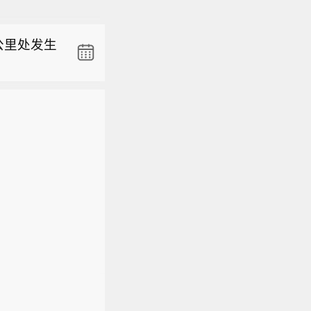
总裁兼首
副行长宣昌
公里处发生
厄姆，双
金投资公
州（北纬6