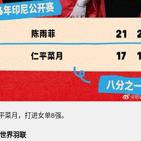
质调查局（USGS）：阿拉斯加州斯克温特纳西北54
平菜月，打进女单8强。
级地震。
震台网正式测定：08月08日12时50分在美国阿拉斯加
F世界羽联
5度，西经152.25度）发生5.2级地震，震源深度10千米。