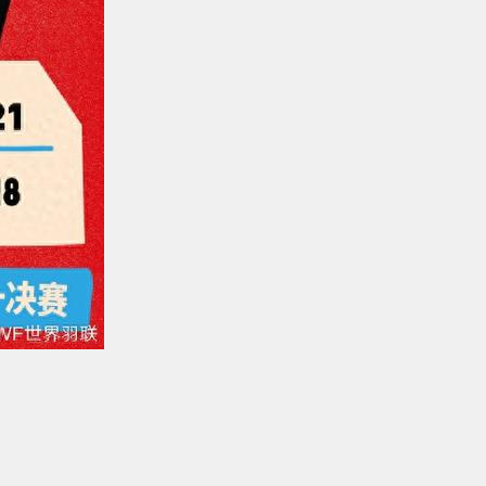
公里处发生
州（北纬6