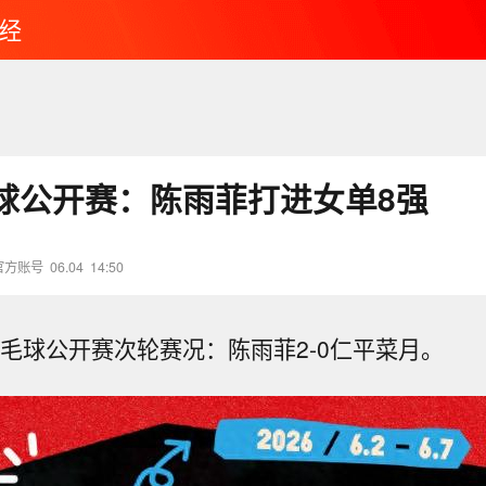
经
球公开赛：陈雨菲打进女单8强
官方账号
06.04
14:50
羽毛球公开赛次轮赛况：陈雨菲2-0仁平菜月。