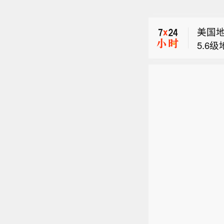
【中
席执行
美国地
能会
5.6
方就
中国地
司在
2.3