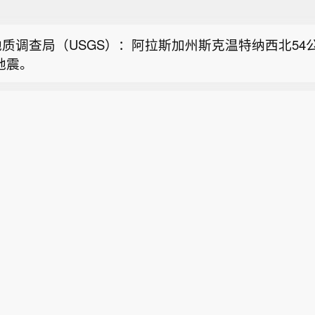
国人民银行副行长宣昌能会见加拿大养老基金投资公司
官约翰·格雷厄姆】2026年7月21日，中国人民银行
质调查局（USGS）：阿拉斯加州斯克温特纳西北54
见加拿大养老基金投资公司总裁兼首席执行官约翰·格雷
级地震。
全球经济金融形势、中国宏观经济政策、加拿大养老基
震台网正式测定：08月08日12时50分在美国阿拉斯加
华展业等议题进行了交流。（中国人民银行）
5度，西经152.25度）发生5.2级地震，震源深度10千米。