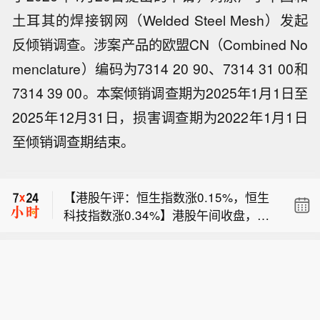
土耳其的焊接钢网（Welded Steel Mesh）发起
反倾销调查。涉案产品的欧盟CN（Combined No
menclature）编码为7314 20 90、7314 31 00和
7314 39 00。本案倾销调查期为2025年1月1日至
2025年12月31日，损害调查期为2022年1月1日
至倾销调查期结束。
【半月内两起儿童基因编辑试验死亡事
件曝光，业内警示：追求“全球首创”不
【港股午评：恒生指数涨0.15%，恒生
能忽视临床安全与合规要求】 继7月下
科技指数涨0.34%】港股午间收盘，恒
旬一名6岁女童在接受“全球首例脑部基
【泰国校园枪击案已致2人死亡，枪手
生指数涨0.15%，恒生科技指数涨0.3
因编辑”治疗后死亡的事件被曝光后，8
仍藏在学校附近】据泰国媒体报道，泰
4%。恒指港股通ETF银华（159318）
月5日，一家总部位于上海的基因疗法
【半月内两起儿童基因编辑试验死亡事
国暖武里府8月7日上午发生的校园枪击
涨0.23%，港股通科技ETF鹏华（1597
企业辉大基因披露情况说明称，2025年
件曝光，业内警示：追求“全球首创”不
案已造成2人死亡、约20人受伤，枪手
51）涨0.67%。板块方面，IT咨询与其
8月，在一项针对杜氏肌营养不良症（D
【港股午评：恒生指数涨0.15%，恒生
能忽视临床安全与合规要求】 继7月下
仍藏在学校附近。人群正被疏散至安全
他服务、林业板块涨幅靠前；铅锌、金
MD）的首次人体临床试验中，一名高剂
科技指数涨0.34%】港股午间收盘，恒
旬一名6岁女童在接受“全球首例脑部基